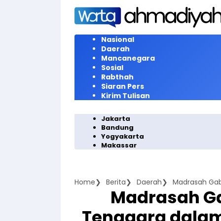
Langsung
ke
konten
Nasional
Daerah
Mancanegara
Sosial
Rabthah
Siaran Pers
Kirim Tulisan
Jakarta
Bandung
Yogyakarta
Makassar
Home
Berita
Daerah
Madrasah G
Tenggara dal