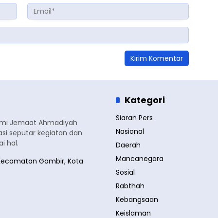
Kategori
Siaran Pers
smi Jemaat Ahmadiyah
Nasional
si seputar kegiatan dan
 hal.
Daerah
Mancanegara
a, Kecamatan Gambir, Kota
Sosial
Rabthah
Kebangsaan
Keislaman