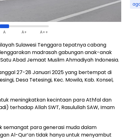
ag
A
A+
A++
ilayah Sulawesi Tenggara tepatnya cabang
yelenggarakan madrasah gabungan anak-anak
atu Abad Jemaat Muslim Ahmadiyah Indonesia.
 tanggal 27-28 Januari 2025 yang bertempat di
ngi, Desa Tetesingi, Kec. Mowila, Kab. Konsel,
untuk meningkatkan kecintaan para Athfal dan
adi) terhadap Allah SWT, Rasulullah SAW, Imam
uk semangat para generasi muda dalam
ngan Al-Qur’an tidak hanya untuk menyambut