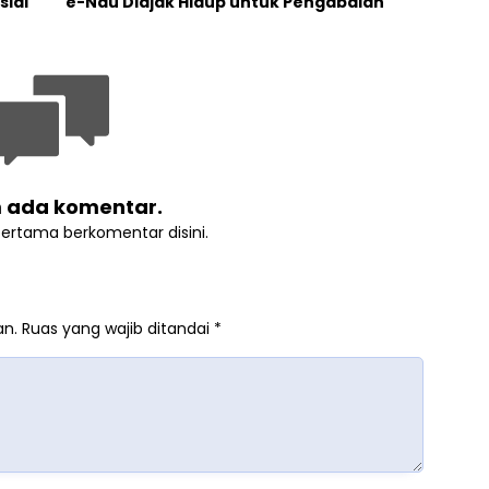
sial
e-Nau Diajak Hidup untuk Pengabdian
 ada komentar.
pertama berkomentar disini.
an.
Ruas yang wajib ditandai
*