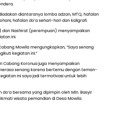
endera.
iadakan diantaranya lomba adzan, MTQ, hafalan
ani, hafalan do’a sehari-hari dan kaligrafi.
ki) dan Nashirat (perempuan) menyampaikan
tan ini.
ri Cabang Mowila mengungkapkan, “Saya senang
uti kegiatan ini.”
 dari Cabang Koronua juga menyampaikan
a merasa senang karena bertemu dengan teman-
atan ini saya jadi termotivasi untuk lebih
 do’a bersama yang dipimpin oleh Mln. Basyir
kmati wisata pemandian di Desa Mowila.