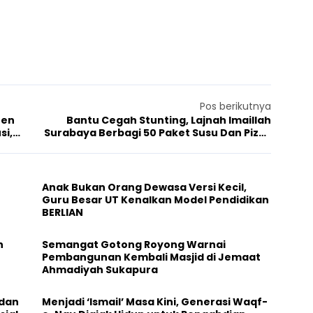
Pos berikutnya
ten
Bantu Cegah Stunting, Lajnah Imaillah
si,
Surabaya Berbagi 50 Paket Susu Dan Pizza
Mini di Posyandu Melati
Anak Bukan Orang Dewasa Versi Kecil,
Guru Besar UT Kenalkan Model Pendidikan
BERLIAN
h
Semangat Gotong Royong Warnai
Pembangunan Kembali Masjid di Jemaat
Ahmadiyah Sukapura
 dan
Menjadi ‘Ismail’ Masa Kini, Generasi Waqf-