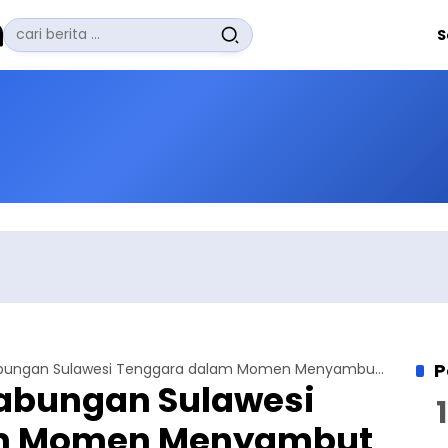
Pencarian
S
untuk:
#
Zuhairi Misrawi
#
Zoom
#
Zero Waste
#
Zaki Firdaus
#
Zafrullah Ahmad Pontoh
No Recent Searches Yet.
P
Madrasah Gabungan Sulawesi Tenggara dalam Momen Menyambut Tasyakur Satu Abad Jemaat Muslim Ahmadiyah Indonesia
abungan Sulawesi
am Momen Menyambut