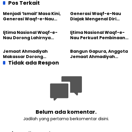
Penguatan Sholat
Pos Terkait
Berjamaah
Menjadi ‘Ismail’ Masa Kini,
Generasi Waqf-e-Nau
Generasi Waqf-e-Nau
Diajak Mengenal Diri
Diajak Hidup untuk
Sebelum Mengubah
Pengabdian
Dunia
Ijtima Nasional Waqf-e-
Ijtima Nasional Waqf-e-
Nau Dorong Lahirnya
Nau Perkuat Pembinaan
Generasi Pengkhidmat
Calon Pemimpin Jemaat
yang Militan
Masa Depan
Jemaat Ahmadiyah
Bangun Gapura, Anggota
Makassar Dorong
Jemaat Ahmadiyah
Kesadaran Lingkungan
Tidak ada Respon
Madukara dan Warga
Lewat Edukasi Ekoteologi
Sambut HUT RI ke-81
Belum ada komentar.
Jadilah yang pertama berkomentar disini.