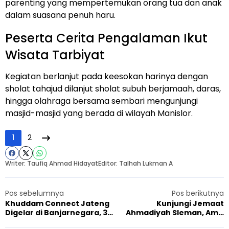
parenting yang mempertemukan orang tua dan anak
dalam suasana penuh haru.
Peserta Cerita Pengalaman Ikut
Wisata Tarbiyat
Kegiatan berlanjut pada keesokan harinya dengan
sholat tahajud dilanjut sholat subuh berjamaah, daras,
hingga olahraga bersama sembari mengunjungi
masjid-masjid yang berada di wilayah Manislor.
1
2
Writer: Taufiq Ahmad Hidayat
Editor: Talhah Lukman A
Pos sebelumnya
Pos berikutnya
Khuddam Connect Jateng
Kunjungi Jemaat
Digelar di Banjarnegara, 32
Ahmadiyah Sleman, Amir
Peserta Hadir
Nasional JAI Dorong