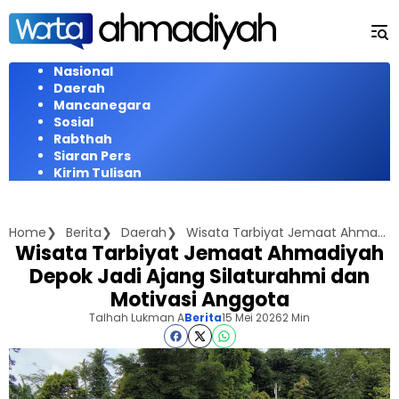
Langsung
ke
konten
Nasional
Daerah
Mancanegara
Sosial
Rabthah
Siaran Pers
Kirim Tulisan
Home
Berita
Daerah
Wisata Tarbiyat Jemaat Ahmadiyah Depok Jadi Ajang Silaturahmi dan Motivasi Anggota
Wisata Tarbiyat Jemaat Ahmadiyah
Depok Jadi Ajang Silaturahmi dan
Motivasi Anggota
Talhah Lukman A
Berita
15 Mei 2026
2 Min