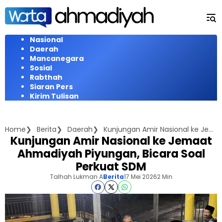
Langsung
ke
konten
Nasional
Daerah
Mancanegara
Sosial
Rabthah
Siaran Pers
Kirim Tulisan
Home
Berita
Daerah
Kunjungan Amir Nasional ke Jemaat Ahmadiyah Piyungan, Bicara Soal Perkuat SDM
Kunjungan Amir Nasional ke Jemaat
Ahmadiyah Piyungan, Bicara Soal
Perkuat SDM
Talhah Lukman A
Berita
17 Mei 2026
2 Min