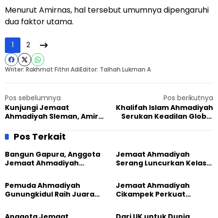
Menurut Amirnas, hal tersebut umumnya dipengaruhi
dua faktor utama.
1
2
Writer: Rakhmat Fithri Adi
Editor: Talhah Lukman A
Pos sebelumnya
Pos berikutnya
Kunjungi Jemaat
Khalifah Islam Ahmadiyah
Ahmadiyah Sleman, Amir
Serukan Keadilan Global
Nasional JAI Dorong
Demi Generasi Masa Depan
Penguatan Sholat
pada Simposium
Pos Terkait
Berjamaah
Perdamaian Inggris 2026
Bangun Gapura, Anggota
Jemaat Ahmadiyah
Jemaat Ahmadiyah
Serang Luncurkan Kelas
Madukara dan Warga
Tatar, Fokus Cetak
Sambut HUT RI ke-81
Generasi Unggul
Pemuda Ahmadiyah
Jemaat Ahmadiyah
Gunungkidul Raih Juara
Cikampek Perkuat
Lomba Video Literasi 2026
Komitmen Bangun Masjid
Lewat Pengajian
Anggota Jemaat
Dari UK untuk Dunia,