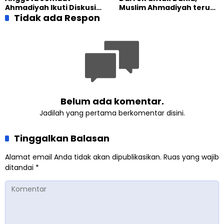
Gabungan
Ahmadiyah Ikuti Diskusi
Muslim Ahmadiyah terus
Pluralisme di Yogyakarta
Tidak ada Respon
perkuat Persaudaraan
Kemanusiaan Global
Belum ada komentar.
Jadilah yang pertama berkomentar disini.
Tinggalkan Balasan
Alamat email Anda tidak akan dipublikasikan.
Ruas yang wajib
ditandai
*