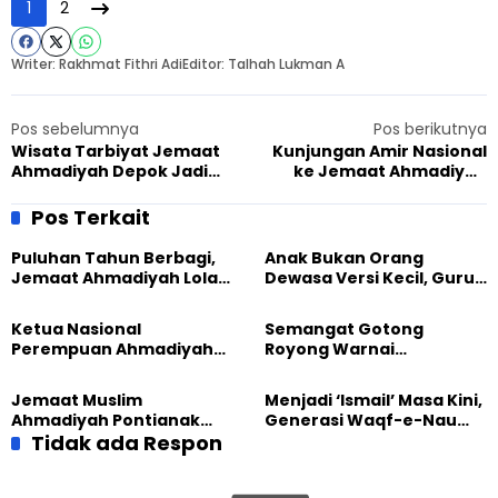
1
2
Writer: Rakhmat Fithri Adi
Editor: Talhah Lukman A
Pos sebelumnya
Pos berikutnya
Wisata Tarbiyat Jemaat
Kunjungan Amir Nasional
Ahmadiyah Depok Jadi
ke Jemaat Ahmadiyah
Ajang Silaturahmi dan
Piyungan, Bicara Soal
Motivasi Anggota
Perkuat SDM
Pos Terkait
Puluhan Tahun Berbagi,
Anak Bukan Orang
Jemaat Ahmadiyah Lolak
Dewasa Versi Kecil, Guru
Kembali Salurkan
Besar UT Kenalkan Model
Sembako kepada Warga
Pendidikan BERLIAN
Ketua Nasional
Semangat Gotong
Perempuan Ahmadiyah
Royong Warnai
Indonesia Raih Gelar Guru
Pembangunan Kembali
Besar Universitas
Masjid di Jemaat
Jemaat Muslim
Menjadi ‘Ismail’ Masa Kini,
Terbuka
Ahmadiyah Sukapura
Ahmadiyah Pontianak
Generasi Waqf-e-Nau
dan Gereja Katedral
Tidak ada Respon
Diajak Hidup untuk
Perkuat Kolaborasi Sosial
Pengabdian