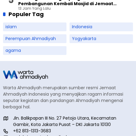
Pembangunan Kembali Masjid di Jemaat
13 Jam Yang Lalu
Ahmadiyah Sukapura
Populer Tag
islam
Indonesia
Perempuan Ahmadiyah
Yogyakarta
agama
Warta Ahmadiyah merupakan sumber resmi Jemaat
Ahmadiyah Indonesia yang menyajikan ragam informasi
seputar kegiatan dan pandangan Ahmadiyah mengenai
berbagai hal.
Jln. Balikpapan III No. 27 Petojo Utara, Kecamatan
Gambir, Kota Jakarta Pusat – DKI Jakarta 10130
+62 813-1313-3683