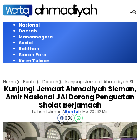
Langsung
ke
konten
Nasional
Daerah
Mancanegara
Sosial
Rabthah
Siaran Pers
Kirim Tulisan
Home
Berita
Daerah
Kunjungi Jemaat Ahmadiyah Sleman, Amir Nasional JAI Dorong Penguatan Sholat Berjamaah
Kunjungi Jemaat Ahmadiyah Sleman,
Amir Nasional JAI Dorong Penguatan
Sholat Berjamaah
Talhah Lukman A
Berita
17 Mei 2026
2 Min