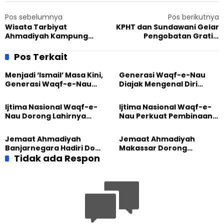
Pos sebelumnya
Pos berikutnya
Wisata Tarbiyat
KPHT dan Sundawani Gelar
Ahmadiyah Kampung
Pengobatan Gratis,
Anam, Perkokoh
Mubaligh Ahmadiyah
Persaudaraan dan
Tasikmalaya: Semoga
Pos Terkait
Kekeluargaan
Terus Berlanjut
Menjadi ‘Ismail’ Masa Kini,
Generasi Waqf-e-Nau
Generasi Waqf-e-Nau
Diajak Mengenal Diri
Diajak Hidup untuk
Sebelum Mengubah
Pengabdian
Dunia
Ijtima Nasional Waqf-e-
Ijtima Nasional Waqf-e-
Nau Dorong Lahirnya
Nau Perkuat Pembinaan
Generasi Pengkhidmat
Calon Pemimpin Jemaat
yang Militan
Masa Depan
Jemaat Ahmadiyah
Jemaat Ahmadiyah
Banjarnegara Hadiri Doa
Makassar Dorong
Bersama Tasyakuran
Tidak ada Respon
Kesadaran Lingkungan
Nyadran Warga
Lewat Edukasi Ekoteologi