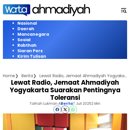
Langsung
ke
konten
Nasional
Daerah
Mancanegara
Sosial
Rabthah
Siaran Pers
Kirim Tulisan
Home
Berita
Lewat Radio, Jemaat Ahmadiyah Yogyakarta Suarakan Pentingnya Toleransi
Lewat Radio, Jemaat Ahmadiyah
Yogyakarta Suarakan Pentingnya
Toleransi
Talhah Lukman A
Berita
7 Juli 2025
2 Min