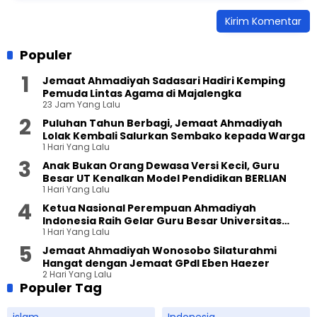
Populer
Jemaat Ahmadiyah Sadasari Hadiri Kemping
Pemuda Lintas Agama di Majalengka
23 Jam Yang Lalu
Puluhan Tahun Berbagi, Jemaat Ahmadiyah
Lolak Kembali Salurkan Sembako kepada Warga
1 Hari Yang Lalu
Anak Bukan Orang Dewasa Versi Kecil, Guru
Besar UT Kenalkan Model Pendidikan BERLIAN
1 Hari Yang Lalu
Ketua Nasional Perempuan Ahmadiyah
Indonesia Raih Gelar Guru Besar Universitas
1 Hari Yang Lalu
Terbuka
Jemaat Ahmadiyah Wonosobo Silaturahmi
Hangat dengan Jemaat GPdI Eben Haezer
2 Hari Yang Lalu
Populer Tag