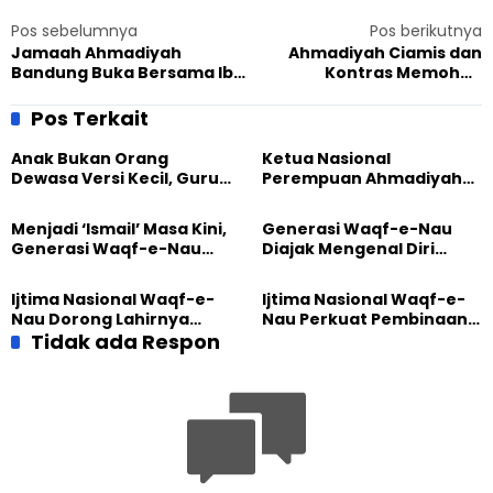
Pos sebelumnya
Pos berikutnya
Jamaah Ahmadiyah
Ahmadiyah Ciamis dan
Bandung Buka Bersama Ibu
Kontras Memohon
Sinta Wahid
Perlindungan Kepolisian
Pasca Pembukaan Segel
Pos Terkait
Masjid
Anak Bukan Orang
Ketua Nasional
Dewasa Versi Kecil, Guru
Perempuan Ahmadiyah
Besar UT Kenalkan Model
Indonesia Raih Gelar Guru
Pendidikan BERLIAN
Besar Universitas
Menjadi ‘Ismail’ Masa Kini,
Generasi Waqf-e-Nau
Terbuka
Generasi Waqf-e-Nau
Diajak Mengenal Diri
Diajak Hidup untuk
Sebelum Mengubah
Pengabdian
Dunia
Ijtima Nasional Waqf-e-
Ijtima Nasional Waqf-e-
Nau Dorong Lahirnya
Nau Perkuat Pembinaan
Generasi Pengkhidmat
Tidak ada Respon
Calon Pemimpin Jemaat
yang Militan
Masa Depan