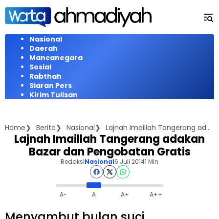
Langsung
ke
konten
Nasional
Daerah
Mancanegara
Sosial
Rabthah
Siaran Pers
Kirim Tulisan
Home
Berita
Nasional
Lajnah Imaillah Tangerang adakan Bazar dan Pengobatan Gratis
Lajnah Imaillah Tangerang adakan
Bazar dan Pengobatan Gratis
Redaksi
Nasional
6 Juli 2014
1 Min
A-
A
A+
A++
Menyambut bulan suci