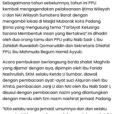
Sebagaimana tahun sebelumnya, tahun ini PPLI
kembali mengagendakan pelaksanaan Ijtima Wilayah
LI dan NAI Wilayah Sumatera Barat dengan
mengambil lokasi di Masjid Mubarak kota Padang.
Ijtima yang mengusung tema “Tarbiyat Keluarga
Sarana Membentuk Insan yang Bertakwa” ini dihadiri
oleh dua orang tamu dari PPLI yaitu Naib Sadr I, Ibu
Zahidah Ruwaidah Qomaruddin dan Sekretaris Dhiafat
PPLI, Ibu Mahmuda Begum Hamid Ayyub.
Acara pembukaan berlangsung ba’da shalat Maghrib
yang dijama’ dengan Isya, dipimpin oleh Ibu Farida
Nashrullah, SKM. selaku Ketda LI Sumbar, diawali
dengan pembacaan ayat-ayat suci Alquran oleh Ibu
Afnita, pembacaan Janji LI dan NAI oleh Ibu Naib Sadr I,
disusul dengan pembacaan nazm yang dilantungkan
dengan merdu oleh tim nazm nashirat jemaat Padang.
“Kita selaku warga jemaat umumnya dan dan selaku