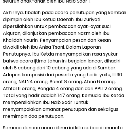
seluruh anak-anak oleh Ibu Naib Sadr I.
Akhirnya, tibalah pada acara penutupan yang kembali
dipimpin oleh Ibu Ketua Daerah. Ibu Zuriyati
dipersilahkan untuk pembacaan ayat-ayat suci
Alquran, dilanjutkan pembacaan Nazm oleh Ibu
Khalidah Naurin. Penyampaian pesan dan kesan
diwakili oleh Ibu Anisa Tsani. Dalam Laporan
Penutupnya, Ibu Ketda menyampaikan rasa syukur
bahwa acara ijtima tahun ini berjalan lancar, dihadiri
oleh 8 cabang dari 10 cabang yang ada di Sumbar.
Adapun komposisi dari peserta yang hadir yaitu, LI 90
orang, NAI 24 orang, Banat 8 orang, Abna 6 orang,
Athfal 11 orang, Pengda 4 orang dan dari PPLI 2 orang.
Total yang hadir adalah 147 orang. Kemudia Ibu Ketda
mempersilahkan Ibu Naib Sadr I untuk
menyampaiakan amanat penutupan dan sekaligus
memimpin doa penutupan.
Semoga dengan acara ijtima ini kita sebagai anggota