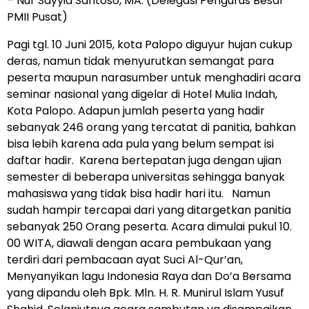
– Nur Sayyid Santoso, MA. (Delegasi Pengurus Besar
PMII Pusat)
Pagi tgl. 10 Juni 2015, kota Palopo diguyur hujan cukup
deras, namun tidak menyurutkan semangat para
peserta maupun narasumber untuk menghadiri acara
seminar nasional yang digelar di Hotel Mulia Indah,
Kota Palopo. Adapun jumlah peserta yang hadir
sebanyak 246 orang yang tercatat di panitia, bahkan
bisa lebih karena ada pula yang belum sempat isi
daftar hadir. Karena bertepatan juga dengan ujian
semester di beberapa universitas sehingga banyak
mahasiswa yang tidak bisa hadir hari itu. Namun
sudah hampir tercapai dari yang ditargetkan panitia
sebanyak 250 Orang peserta. Acara dimulai pukul 10.
00 WITA, diawali dengan acara pembukaan yang
terdiri dari pembacaan ayat Suci Al-Qur’an,
Menyanyikan lagu Indonesia Raya dan Do’a Bersama
yang dipandu oleh Bpk. Mln. H. R. Munirul Islam Yusuf