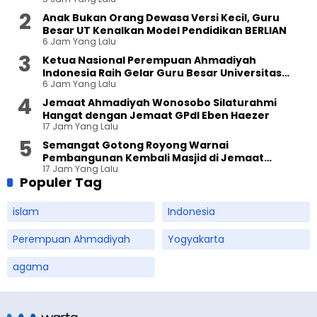
Anak Bukan Orang Dewasa Versi Kecil, Guru
Besar UT Kenalkan Model Pendidikan BERLIAN
6 Jam Yang Lalu
Ketua Nasional Perempuan Ahmadiyah
Indonesia Raih Gelar Guru Besar Universitas
6 Jam Yang Lalu
Terbuka
Jemaat Ahmadiyah Wonosobo Silaturahmi
Hangat dengan Jemaat GPdI Eben Haezer
17 Jam Yang Lalu
Semangat Gotong Royong Warnai
Pembangunan Kembali Masjid di Jemaat
17 Jam Yang Lalu
Ahmadiyah Sukapura
Populer Tag
islam
Indonesia
Perempuan Ahmadiyah
Yogyakarta
agama