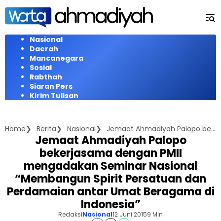
Langsung
ke
konten
Nasional
Daerah
Mancanegara
Sosial
Rabthah
Siaran Pers
Kirim Tulisan
Home
Berita
Nasional
Jemaat Ahmadiyah Palopo bekerjasama dengan PMII mengadakan Seminar Nasional "Membangun Spirit Persatuan dan Perdamaian antar Umat Beragama di Indonesia"
Jemaat Ahmadiyah Palopo
bekerjasama dengan PMII
mengadakan Seminar Nasional
“Membangun Spirit Persatuan dan
Perdamaian antar Umat Beragama di
Indonesia”
Redaksi
Nasional
12 Juni 2015
9 Min