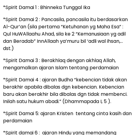
*Spirit Damai 1 : Bhinneka Tunggal Ika
*Spirit Damai 2 : Pancasila, pancasila itu berdasarkan
Al-Qur’an (sila pertama “Ketuhanan yg Maha Esa” :
Qul HuWAllaahu Ahad, sila ke 2 “Kemanusiaan yg adil
dan Beradab” InnAllaah ya’muru bil ‘adli wal ihsan,…
dst.)
*Spirit Damai 3 : Berakhlaq dengan akhlaq Allah,
mengamalkan ajaran Islam tentang perdamaian
*Spirit Damai 4 : ajaran Budha “kebencian tidak akan
berakhir apabila dibalas dgn kebencian. Kebencian
baru akan berakhir bila dibalas dgn tidak membenci.
Inilah satu hukum abadi.” (Dhammapada I, 5 ).
*Spirit Damai 5: ajaran Kristen tentang cinta kasih dan
perdamaian
*Spirit damai 6 : ajaran Hindu yang memandang