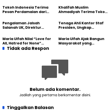
Tokoh Indonesia Terima
Khalifah Muslim
Pesan Perdamaian dari
Ahmadiyah Terima Tokoh
Khalifah Muslim
Indonesia dalam Audiensi
Ahmadiyah
Khusus di Islamabad
Pengalaman Jalsah
Tenaga Ahli Kantor Staf
Salanah UK, Direktur
Presiden, Ungkap
SETARA Institute Soroti
Pengalaman Tak
Kekuatan Kemanusiaan
Tergantikan di Jalsah
Maria Ulfah Nilai “Love for
Maria Ulfah Ajak Bangun
Salanah Internasional
All, Hatred for None”
Masyarakat yang
Ahmadiyah UK
Semakin Relevan di
Tidak ada Respon
Melindungi Anak dan
Tengah Dunia yang
Menghormati Perbedaan
Terbelah
Belum ada komentar.
Jadilah yang pertama berkomentar disini.
Tinggalkan Balasan