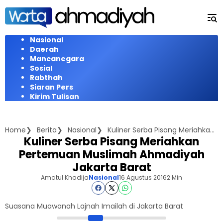
Langsung
ke
konten
Nasional
Daerah
Mancanegara
Sosial
Rabthah
Siaran Pers
Kirim Tulisan
Home
Berita
Nasional
Kuliner Serba Pisang Meriahkan Pertemuan Muslimah Ahmadiyah Jakarta Barat
Kuliner Serba Pisang Meriahkan
Pertemuan Muslimah Ahmadiyah
Jakarta Barat
Amatul Khadija
Nasional
16 Agustus 2016
2 Min
Suasana Muawanah Lajnah Imailah di Jakarta Barat