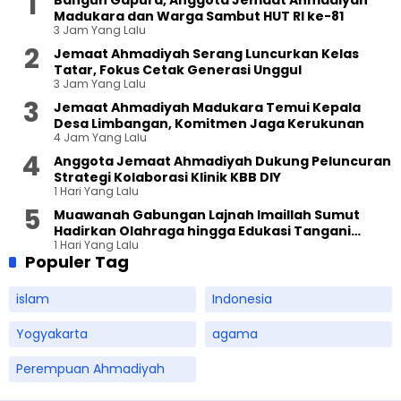
Bangun Gapura, Anggota Jemaat Ahmadiyah
Madukara dan Warga Sambut HUT RI ke-81
3 Jam Yang Lalu
Jemaat Ahmadiyah Serang Luncurkan Kelas
Tatar, Fokus Cetak Generasi Unggul
3 Jam Yang Lalu
Jemaat Ahmadiyah Madukara Temui Kepala
Desa Limbangan, Komitmen Jaga Kerukunan
4 Jam Yang Lalu
Anggota Jemaat Ahmadiyah Dukung Peluncuran
Strategi Kolaborasi Klinik KBB DIY
1 Hari Yang Lalu
Muawanah Gabungan Lajnah Imaillah Sumut
Hadirkan Olahraga hingga Edukasi Tangani
1 Hari Yang Lalu
Sampah
Populer Tag
islam
Indonesia
Yogyakarta
agama
Perempuan Ahmadiyah