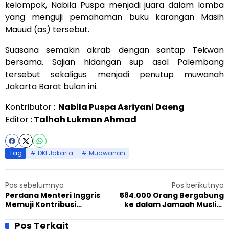
kelompok, Nabila Puspa menjadi juara dalam lomba
yang menguji pemahaman buku karangan Masih
Mauud (as) tersebut.
Suasana semakin akrab dengan santap Tekwan
bersama. Sajian hidangan sup asal Palembang
tersebut sekaligus menjadi penutup muwanah
Jakarta Barat bulan ini.
Kontributor :
Nabila Puspa Asriyani Daeng
Editor :
Talhah Lukman Ahmad
Tag
DKI Jakarta
Muawanah
Pos sebelumnya
Pos berikutnya
Perdana Menteri Inggris
584.000 Orang Bergabung
Memuji Kontribusi
ke dalam Jamaah Muslim
Ahmadiyah bagi
Ahmadiyah
Perdamaian Dunia
Pos Terkait