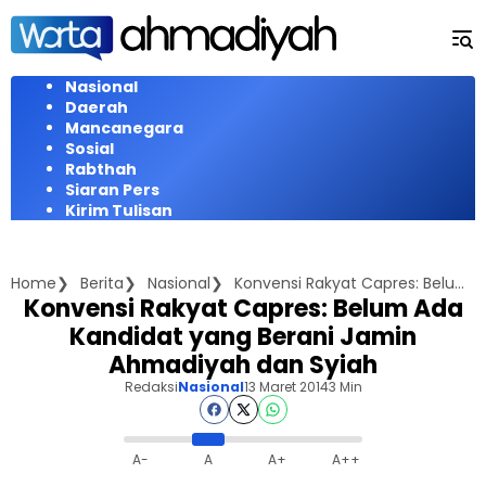
Langsung
ke
konten
Nasional
Daerah
Mancanegara
Sosial
Rabthah
Siaran Pers
Kirim Tulisan
Home
Berita
Nasional
Konvensi Rakyat Capres: Belum Ada Kandidat yang Berani Jamin Ahmadiyah dan Syiah
Konvensi Rakyat Capres: Belum Ada
Kandidat yang Berani Jamin
Ahmadiyah dan Syiah
Redaksi
Nasional
13 Maret 2014
3 Min
A-
A
A+
A++