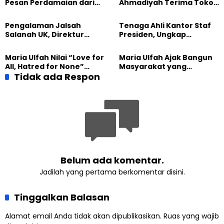
Pesan Perdamaian dari
Ahmadiyah Terima Tokoh
Khalifah Muslim
Indonesia dalam Audiensi
Ahmadiyah
Khusus di Islamabad
Pengalaman Jalsah
Tenaga Ahli Kantor Staf
Salanah UK, Direktur
Presiden, Ungkap
SETARA Institute Soroti
Pengalaman Tak
Kekuatan Kemanusiaan
Tergantikan di Jalsah
Maria Ulfah Nilai “Love for
Maria Ulfah Ajak Bangun
Salanah Internasional
All, Hatred for None”
Masyarakat yang
Ahmadiyah UK
Semakin Relevan di
Tidak ada Respon
Melindungi Anak dan
Tengah Dunia yang
Menghormati Perbedaan
Terbelah
Belum ada komentar.
Jadilah yang pertama berkomentar disini.
Tinggalkan Balasan
Alamat email Anda tidak akan dipublikasikan.
Ruas yang wajib