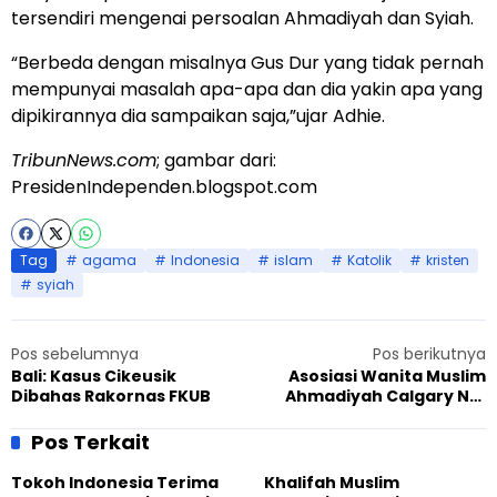
tersendiri mengenai persoalan Ahmadiyah dan Syiah.
“Berbeda dengan misalnya Gus Dur yang tidak pernah
mempunyai masalah apa-apa dan dia yakin apa yang
dipikirannya dia sampaikan saja,”ujar Adhie.
TribunNews.com
; gambar dari:
PresidenIndependen.blogspot.com
Tag
agama
Indonesia
islam
Katolik
kristen
syiah
Pos sebelumnya
Pos berikutnya
Bali: Kasus Cikeusik
Asosiasi Wanita Muslim
Dibahas Rakornas FKUB
Ahmadiyah Calgary NW
Merayakan Hari
Perempuan Internasional
Pos Terkait
Tokoh Indonesia Terima
Khalifah Muslim