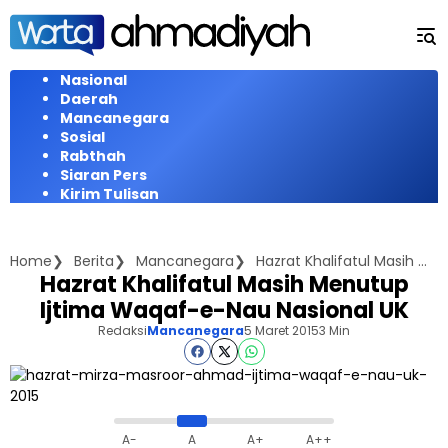
Langsung
ke
konten
Nasional
Daerah
Mancanegara
Sosial
Rabthah
Siaran Pers
Kirim Tulisan
Home
Berita
Mancanegara
Hazrat Khalifatul Masih Menutup Ijtima Waqaf-e-Nau Nasional UK
Hazrat Khalifatul Masih Menutup
Ijtima Waqaf-e-Nau Nasional UK
Redaksi
Mancanegara
5 Maret 2015
3 Min
A-
A
A+
A++