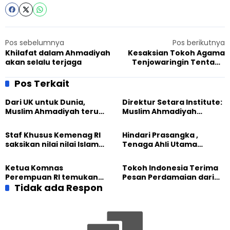
Pos sebelumnya
Pos berikutnya
Khilafat dalam Ahmadiyah
Kesaksian Tokoh Agama
akan selalu terjaga
Tenjowaringin Tentang
Ahmadiyah
Pos Terkait
Dari UK untuk Dunia,
Direktur Setara Institute:
Muslim Ahmadiyah terus
Muslim Ahmadiyah
perkuat Persaudaraan
membangun Perdamaian
Kemanusiaan Global
Dunia dari “Infrastruktur
Staf Khusus Kemenag RI
Hindari Prasangka ,
Kemanusiaan”
saksikan nilai nilai Islam
Tenaga Ahli Utama
dalam Jalsah Salanah
Kantor Staf Presiden cek
Internasional Muslim
fakta langsung
Ketua Komnas
Tokoh Indonesia Terima
Ahmadiyah UK 2026
kehidupan Muslim
Perempuan RI temukan
Pesan Perdamaian dari
Ahmadiyah di Inggris
optimisme
Tidak ada Respon
Khalifah Muslim
Pemberdayaan
Ahmadiyah
Perempuan dari Sebuah
Pertemuan Umat Islam di
Inggris