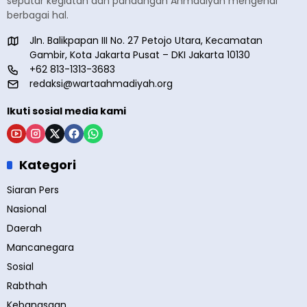
seputar kegiatan dan pandangan Ahmadiyah mengenai
berbagai hal.
Jln. Balikpapan III No. 27 Petojo Utara, Kecamatan
Gambir, Kota Jakarta Pusat – DKI Jakarta 10130
+62 813-1313-3683
redaksi@wartaahmadiyah.org
Ikuti sosial media kami
Kategori
Siaran Pers
Nasional
Daerah
Mancanegara
Sosial
Rabthah
Kebangsaan