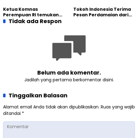
dalam Jalsah Salanah
Kantor Staf Presiden cek
Internasional Muslim
fakta langsung
Ketua Komnas
Tokoh Indonesia Terima
Ahmadiyah UK 2026
kehidupan Muslim
Perempuan RI temukan
Pesan Perdamaian dari
Ahmadiyah di Inggris
optimisme
Tidak ada Respon
Khalifah Muslim
Pemberdayaan
Ahmadiyah
Perempuan dari Sebuah
Pertemuan Umat Islam di
Inggris
Belum ada komentar.
Jadilah yang pertama berkomentar disini.
Tinggalkan Balasan
Alamat email Anda tidak akan dipublikasikan.
Ruas yang wajib
ditandai
*