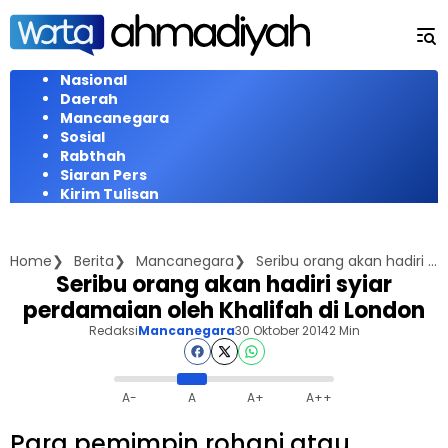
Langsung
ke
konten
Nasional
Daerah
Mancanegara
Sosial
Rabthah
Siaran Pers
Kirim Tulisan
Home
Berita
Mancanegara
Seribu orang akan hadiri syiar perdamaian oleh Khalifah di London
Seribu orang akan hadiri syiar
perdamaian oleh Khalifah di London
Redaksi
Mancanegara
30 Oktober 2014
2 Min
A-
A
A+
A++
Para pemimpin rohani atau