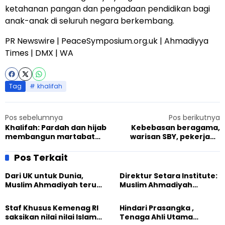
ketahanan pangan dan pengadaan pendidikan bagi
anak-anak di seluruh negara berkembang.
PR Newswire | PeaceSymposium.org.uk | Ahmadiyya
Times | DMX | WA
Tag
khalifah
Pos sebelumnya
Pos berikutnya
Khalifah: Pardah dan hijab
Kebebasan beragama,
membangun martabat
warisan SBY, pekerjaan
sejati
rumah Jokowi
Pos Terkait
Dari UK untuk Dunia,
Direktur Setara Institute:
Muslim Ahmadiyah terus
Muslim Ahmadiyah
perkuat Persaudaraan
membangun Perdamaian
Kemanusiaan Global
Dunia dari “Infrastruktur
Staf Khusus Kemenag RI
Hindari Prasangka ,
Kemanusiaan”
saksikan nilai nilai Islam
Tenaga Ahli Utama