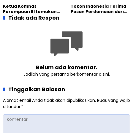
Internasional Muslim
fakta langsung
Ketua Komnas
Tokoh Indonesia Terima
Ahmadiyah UK 2026
kehidupan Muslim
Perempuan RI temukan
Pesan Perdamaian dari
Ahmadiyah di Inggris
optimisme
Tidak ada Respon
Khalifah Muslim
Pemberdayaan
Ahmadiyah
Perempuan dari Sebuah
Pertemuan Umat Islam di
Inggris
Belum ada komentar.
Jadilah yang pertama berkomentar disini.
Tinggalkan Balasan
Alamat email Anda tidak akan dipublikasikan.
Ruas yang wajib
ditandai
*