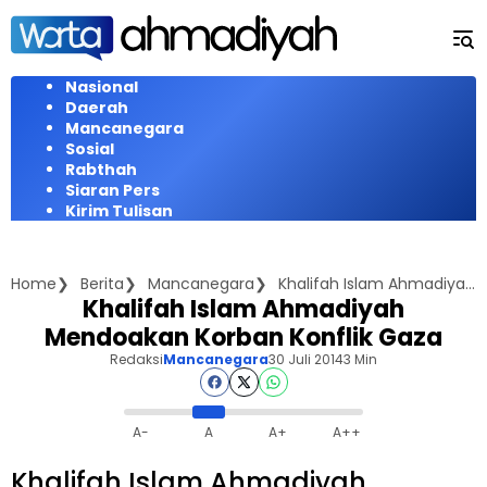
Langsung
ke
konten
Nasional
Daerah
Mancanegara
Sosial
Rabthah
Siaran Pers
Kirim Tulisan
Home
Berita
Mancanegara
Khalifah Islam Ahmadiyah Mendoakan Korban Konflik Gaza
Khalifah Islam Ahmadiyah
Mendoakan Korban Konflik Gaza
Redaksi
Mancanegara
30 Juli 2014
3 Min
A-
A
A+
A++
Khalifah Islam Ahmadiyah