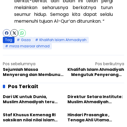
berkat-berkat dari bulan ini telah pergi
melainkan seharusnya berkatnya turun
seumur hidup. Semoga kita dapat selalu
memenuhi tujuan Al-Qur’an diturunkan. “
Tag
Gaza
Khalifah Islam Ahmadiyah
mirza masroor ahmad
Pos sebelumnya
Pos berikutnya
Sejumlah Massa
Khalifah Islam Ahmadiyah
Menyerang dan Membunuh
Mengutuk Penyerangan
3 Muslim Ahmadi Pakistan
Gujranwala
Pos Terkait
Dari UK untuk Dunia,
Direktur Setara Institute:
Muslim Ahmadiyah terus
Muslim Ahmadiyah
perkuat Persaudaraan
membangun Perdamaian
Kemanusiaan Global
Dunia dari “Infrastruktur
Staf Khusus Kemenag RI
Hindari Prasangka ,
Kemanusiaan”
saksikan nilai nilai Islam
Tenaga Ahli Utama
dalam Jalsah Salanah
Kantor Staf Presiden cek