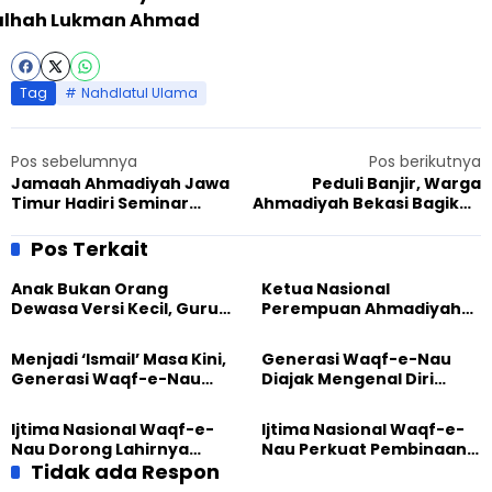
alhah Lukman Ahmad
Tag
Nahdlatul Ulama
Pos sebelumnya
Pos berikutnya
Jamaah Ahmadiyah Jawa
Peduli Banjir, Warga
Timur Hadiri Seminar
Ahmadiyah Bekasi Bagikan
Kembali Ke Pancasila
Paket Sembako
Pos Terkait
Anak Bukan Orang
Ketua Nasional
Dewasa Versi Kecil, Guru
Perempuan Ahmadiyah
Besar UT Kenalkan Model
Indonesia Raih Gelar Guru
Pendidikan BERLIAN
Besar Universitas
Menjadi ‘Ismail’ Masa Kini,
Generasi Waqf-e-Nau
Terbuka
Generasi Waqf-e-Nau
Diajak Mengenal Diri
Diajak Hidup untuk
Sebelum Mengubah
Pengabdian
Dunia
Ijtima Nasional Waqf-e-
Ijtima Nasional Waqf-e-
Nau Dorong Lahirnya
Nau Perkuat Pembinaan
Generasi Pengkhidmat
Tidak ada Respon
Calon Pemimpin Jemaat
yang Militan
Masa Depan