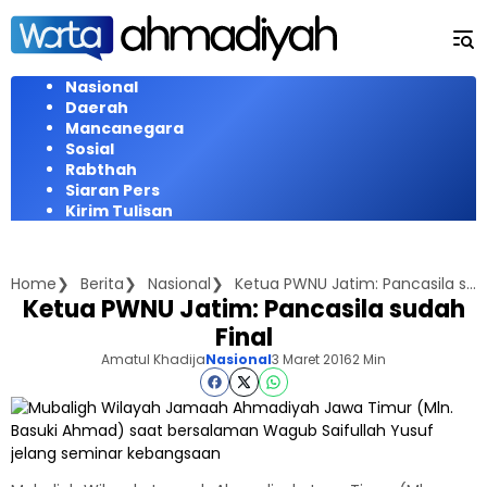
Langsung
ke
konten
Nasional
Daerah
Mancanegara
Sosial
Rabthah
Siaran Pers
Kirim Tulisan
Home
Berita
Nasional
Ketua PWNU Jatim: Pancasila sudah Final
Ketua PWNU Jatim: Pancasila sudah
Final
Amatul Khadija
Nasional
3 Maret 2016
2 Min