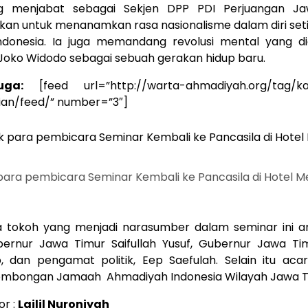
g menjabat sebagai Sekjen DPP PDI Perjuangan J
an untuk menanamkan rasa nasionalisme dalam diri set
ndonesia. Ia juga memandang revolusi mental yang d
Joko Widodo sebagai sebuah gerakan hidup baru.
uga:
[feed url=”http://warta-ahmadiyah.org/tag/k
an/feed/” number=”3″]
ra pembicara Seminar Kembali ke Pancasila di Hotel M
 tokoh yang menjadi narasumber dalam seminar ini ant
bernur Jawa Timur Saifullah Yusuf, Gubernur Jawa Tim
 dan pengamat politik, Eep Saefulah. Selain itu acar
 rombongan Jamaah Ahmadiyah Indonesia Wilayah Jawa T
or :
Lailil Nuroniyah