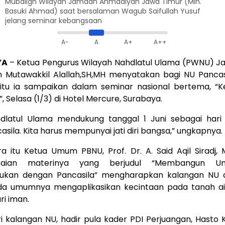
Mubaligh Wilayah Jamaah Ahmadiyah Jawa Timur (Mln.
Basuki Ahmad) saat bersalaman Wagub Saifullah Yusuf
jelang seminar kebangsaan
A-
A
A+
A++
YA
– Ketua Pengurus Wilayah Nahdlatul Ulama (PWNU) Ja
n Mutawakkil Alallah,SH,MH menyatakan bagi NU Pancas
l itu ia sampaikan dalam seminar nasional bertema, “
”, Selasa (1/3) di Hotel Mercure, Surabaya.
dlatul Ulama mendukung tanggal 1 Juni sebagai hari 
asila. Kita harus mempunyai jati diri bangsa,” ungkapnya.
a itu Ketua Umum PBNU, Prof. Dr. A. Said Aqil Siradj,
aian materinya yang berjudul “Membangun 
kan dengan Pancasila” mengharapkan kalangan NU
da umumnya mengaplikasikan kecintaan pada tanah ai
ri iman.
ri kalangan NU, hadir pula kader PDI Perjuangan, Hasto K