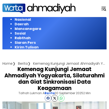
Langsung
ke
konten
Nasional
Daerah
Mancanegara
Sosial
Rabthah
Siaran Pers
Kirim Tulisan
Home
Berita
Kemenag Kunjungi Jemaat Ahmadiyah Yogyakarta, Silaturahmi dan Giat Sinkronisasi Data Keagamaan
Kemenag Kunjungi Jemaat
Ahmadiyah Yogyakarta, Silaturahmi
dan Giat Sinkronisasi Data
Keagamaan
Talhah Lukman A
Berita
30 September 2025
2 Min