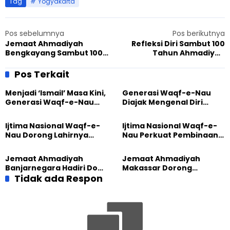
Tag
Yogyakarta
Pos sebelumnya
Pos berikutnya
Jemaat Ahmadiyah
Refleksi Diri Sambut 100
Bengkayang Sambut 100
Tahun Ahmadiyah
Tahun Ahmadiyah
Indonesia, JAI
Indonesia, Pentingnya
Panunggangan Pusat Gelar
Pos Terkait
Memiliki Tazkiyatun Nafs
Siratun Nabi
Menjadi ‘Ismail’ Masa Kini,
Generasi Waqf-e-Nau
Generasi Waqf-e-Nau
Diajak Mengenal Diri
Diajak Hidup untuk
Sebelum Mengubah
Pengabdian
Dunia
Ijtima Nasional Waqf-e-
Ijtima Nasional Waqf-e-
Nau Dorong Lahirnya
Nau Perkuat Pembinaan
Generasi Pengkhidmat
Calon Pemimpin Jemaat
yang Militan
Masa Depan
Jemaat Ahmadiyah
Jemaat Ahmadiyah
Banjarnegara Hadiri Doa
Makassar Dorong
Bersama Tasyakuran
Tidak ada Respon
Kesadaran Lingkungan
Nyadran Warga
Lewat Edukasi Ekoteologi