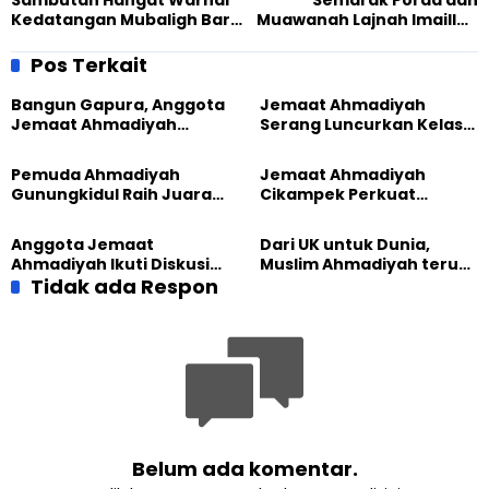
Sambutan Hangat Warnai
Semarak Porda dan
Kedatangan Mubaligh Baru
Muawanah Lajnah Imaillah
di Jemaat Ahmadiyah
Jateng , Ajang Silaturahmi
Balaigana
serta Prestasi
Pos Terkait
Bangun Gapura, Anggota
Jemaat Ahmadiyah
Jemaat Ahmadiyah
Serang Luncurkan Kelas
Madukara dan Warga
Tatar, Fokus Cetak
Sambut HUT RI ke-81
Generasi Unggul
Pemuda Ahmadiyah
Jemaat Ahmadiyah
Gunungkidul Raih Juara
Cikampek Perkuat
Lomba Video Literasi 2026
Komitmen Bangun Masjid
Lewat Pengajian
Anggota Jemaat
Dari UK untuk Dunia,
Gabungan
Ahmadiyah Ikuti Diskusi
Muslim Ahmadiyah terus
Pluralisme di Yogyakarta
Tidak ada Respon
perkuat Persaudaraan
Kemanusiaan Global
Belum ada komentar.