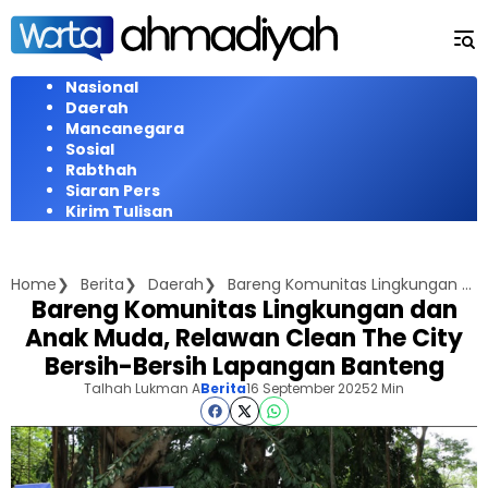
Langsung
ke
konten
Nasional
Daerah
Mancanegara
Sosial
Rabthah
Siaran Pers
Kirim Tulisan
Home
Berita
Daerah
Bareng Komunitas Lingkungan dan Anak Muda, Relawan Clean The City Bersih-Bersih Lapangan Banteng
Bareng Komunitas Lingkungan dan
Anak Muda, Relawan Clean The City
Bersih-Bersih Lapangan Banteng
Talhah Lukman A
Berita
16 September 2025
2 Min