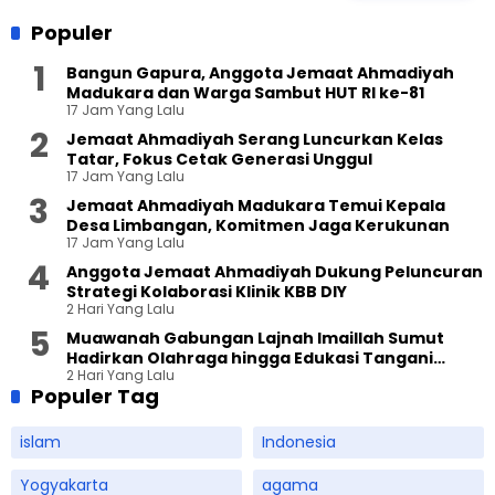
Populer
Bangun Gapura, Anggota Jemaat Ahmadiyah
Madukara dan Warga Sambut HUT RI ke-81
17 Jam Yang Lalu
Jemaat Ahmadiyah Serang Luncurkan Kelas
Tatar, Fokus Cetak Generasi Unggul
17 Jam Yang Lalu
Jemaat Ahmadiyah Madukara Temui Kepala
Desa Limbangan, Komitmen Jaga Kerukunan
17 Jam Yang Lalu
Anggota Jemaat Ahmadiyah Dukung Peluncuran
Strategi Kolaborasi Klinik KBB DIY
2 Hari Yang Lalu
Muawanah Gabungan Lajnah Imaillah Sumut
Hadirkan Olahraga hingga Edukasi Tangani
2 Hari Yang Lalu
Sampah
Populer Tag
islam
Indonesia
Yogyakarta
agama