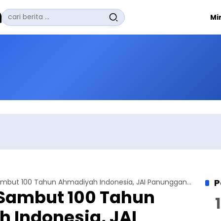
Pencarian
Mi
untuk:
#
Zuhairi Misrawi
#
Zoom
#
Zero Waste
#
Zaki Firdaus
#
Zafrullah Ahmad Pontoh
No Recent Searches Yet.
P
Refleksi Diri Sambut 100 Tahun Ahmadiyah Indonesia, JAI Panunggangan Pusat Gelar Siratun Nabi
i Sambut 100 Tahun
 Indonesia, JAI