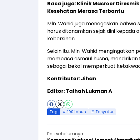
Baca juga:
Klinik Masroor Diresmi
Kesehatan Merasa Terbantu
Mln. Wahid juga menegaskan bahwa sifa
harus ditanamkan sejak dini kepada
kebersihan.
Selain itu, Mln. Wahid mengingatkan 
membaca asmaul husna, mendirikan 
sebagai bekal memperkuat ketakwaa
Kontributor: Jihan
Editor: Talhah Lukman A
Tag
100 tahun
Tasyakur
Pos sebelumnya
Kemenag Kunjungi Jemaat Ahmadiya