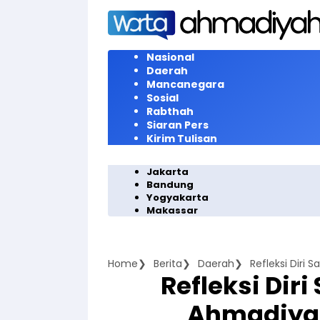
Langsung
ke
konten
Nasional
Daerah
Mancanegara
Sosial
Rabthah
Siaran Pers
Kirim Tulisan
Jakarta
Bandung
Yogyakarta
Makassar
Home
Berita
Daerah
Refleksi Dir
Ahmadiyah