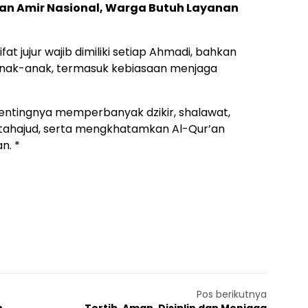
kan Amir Nasional, Warga Butuh Layanan
t jujur wajib dimiliki setiap Ahmadi, bahkan
 anak-anak, termasuk kebiasaan menjaga
pentingnya memperbanyak dzikir, shalawat,
tahajud, serta mengkhatamkan Al-Qur’an
n. *
Pos berikutnya
h
Tertib, Aman, Disiplin dan Menjaga