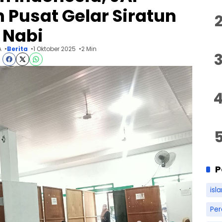
Pusat Gelar Siratun
Nabi
A
Berita
1 Oktober 2025
2 Min
P
isl
Pe