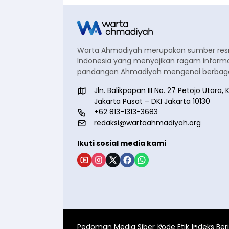
Warta Ahmadiyah merupakan sumber re
Indonesia yang menyajikan ragam informa
pandangan Ahmadiyah mengenai berbagai
Jln. Balikpapan III No. 27 Petojo Utar
Jakarta Pusat – DKI Jakarta 10130
+62 813-1313-3683
redaksi@wartaahmadiyah.org
Ikuti sosial media kami
Pedoman Media Siber
Kode Etik
Indeks Ber