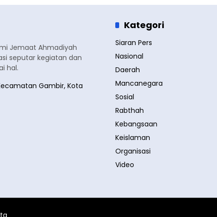
Kategori
Siaran Pers
smi Jemaat Ahmadiyah
Nasional
si seputar kegiatan dan
 hal.
Daerah
Mancanegara
a, Kecamatan Gambir, Kota
Sosial
Rabthah
Kebangsaan
Keislaman
Organisasi
Video
ita