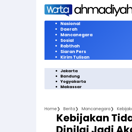
Langsung
ke
konten
Nasional
Daerah
Mancanegara
Sosial
Rabthah
Siaran Pers
Kirim Tulisan
Jakarta
Bandung
Yogyakarta
Makassar
Home
Berita
Mancanegara
Kebijakan Tida
Dinilai Jadi A