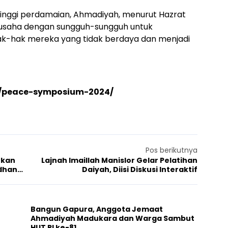
tinggi perdamaian, Ahmadiyah, menurut Hazrat
rusaha dengan sungguh-sungguh untuk
-hak mereka yang tidak berdaya dan menjadi
g/peace-symposium-2024/
Pos berikutnya
rkan
Lajnah Imaillah Manislor Gelar Pelatihan
dhan
Daiyah, Diisi Diskusi Interaktif
Bangun Gapura, Anggota Jemaat
Ahmadiyah Madukara dan Warga Sambut
HUT RI ke-81