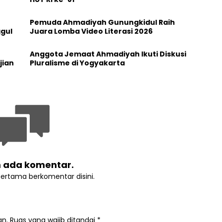
Pemuda Ahmadiyah Gunungkidul Raih
ggul
Juara Lomba Video Literasi 2026
t
Anggota Jemaat Ahmadiyah Ikuti Diskusi
jian
Pluralisme di Yogyakarta
 ada komentar.
pertama berkomentar disini.
an.
Ruas yang wajib ditandai
*