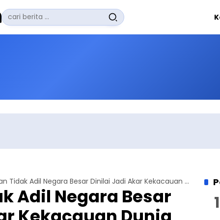
Pencarian
K
untuk:
#
Zuhairi Misrawi
#
Zoom
#
Zero Waste
#
Zaki Firdaus
#
Zafrullah Ahmad Pontoh
No Recent Searches Yet.
P
Kebijakan Tidak Adil Negara Besar Dinilai Jadi Akar Kekacauan Dunia
k Adil Negara Besar
kar Kekacauan Dunia