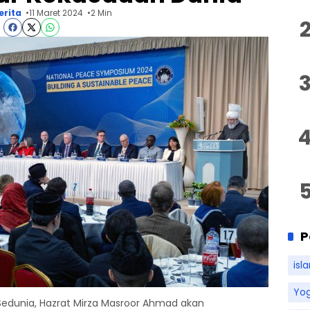
erita
11 Maret 2024
2 Min
P
isl
Yo
dunia, Hazrat Mirza Masroor Ahmad akan