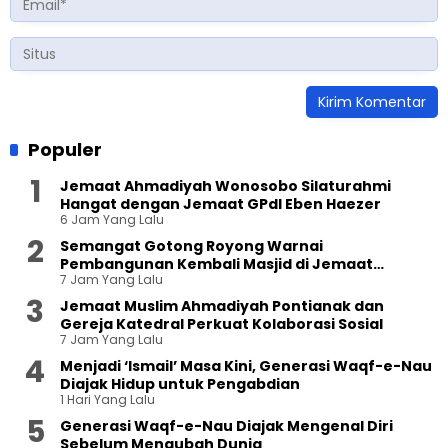
Populer
Jemaat Ahmadiyah Wonosobo Silaturahmi
Hangat dengan Jemaat GPdI Eben Haezer
6 Jam Yang Lalu
Semangat Gotong Royong Warnai
Pembangunan Kembali Masjid di Jemaat
7 Jam Yang Lalu
Ahmadiyah Sukapura
Jemaat Muslim Ahmadiyah Pontianak dan
Gereja Katedral Perkuat Kolaborasi Sosial
7 Jam Yang Lalu
Menjadi ‘Ismail’ Masa Kini, Generasi Waqf-e-Nau
Diajak Hidup untuk Pengabdian
1 Hari Yang Lalu
Generasi Waqf-e-Nau Diajak Mengenal Diri
Sebelum Mengubah Dunia