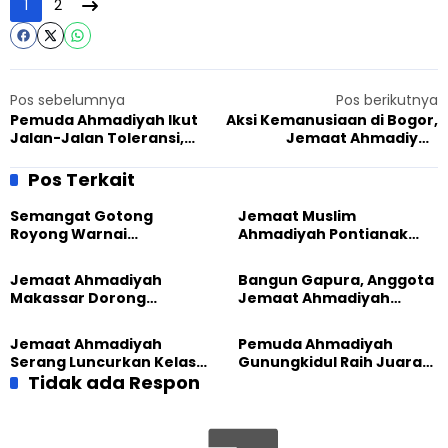
1
2
Pos sebelumnya
Pos berikutnya
Pemuda Ahmadiyah Ikut
Aksi Kemanusiaan di Bogor,
Jalan-Jalan Toleransi,
Jemaat Ahmadiyah
Belajar Harmoni Lintas
Ciherang Gelar Donor
Agama
Darah
Pos Terkait
Semangat Gotong
Jemaat Muslim
Royong Warnai
Ahmadiyah Pontianak
Pembangunan Kembali
dan Gereja Katedral
Masjid di Jemaat
Perkuat Kolaborasi Sosial
Jemaat Ahmadiyah
Bangun Gapura, Anggota
Ahmadiyah Sukapura
Makassar Dorong
Jemaat Ahmadiyah
Kesadaran Lingkungan
Madukara dan Warga
Lewat Edukasi Ekoteologi
Sambut HUT RI ke-81
Jemaat Ahmadiyah
Pemuda Ahmadiyah
Serang Luncurkan Kelas
Gunungkidul Raih Juara
Tatar, Fokus Cetak
Tidak ada Respon
Lomba Video Literasi 2026
Generasi Unggul