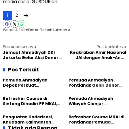
media sosial GUSDURian.
1
2
Writer: A Salim
Editor: Talhah Lukman A
Pos sebelumnya
Pos berikutnya
Jemaat Ahmadiyah DKI
Keakraban Amir Nasional
Jakarta Gelar Aksi Donor
JAI dengan Anak-Anak
Darah dan Pangkas Rambut
Ahmadiyah Neglasari
Gratis
Cianjur
Pos Terkait
Pemuda Ahmadiyah
Pemuda Ahmadiyah
Depok Perkuat
Pontianak Gelar Donor
Silaturahmi Lewat
Darah, Wujud Kepedulian
Pendakian Gunung
Refresher Course di
Pemuda Ahmadiyah
Ciremai
Sintang Dihadiri PP MKAI,
Wilayah Cianjur
Pemuda Ahmadiyah
Refresher Course Guna
Satukan Visi Misi
Tingkatkan
Penguatan Kaderisasi,
Refresher Course MKAI di
Pengkhidmatan
Khuddam Kalimantan
Pontianak Pemuda
Tengah Ikuti Refresher
Tidak ada Respon
Ahmadiyah Perkuat