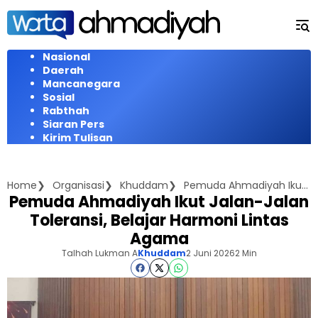
Langsung
ke
konten
Nasional
Daerah
Mancanegara
Sosial
Rabthah
Siaran Pers
Kirim Tulisan
Home
Organisasi
Khuddam
Pemuda Ahmadiyah Ikut Jalan-Jalan Toleransi, Belajar Harmoni Lintas Agama
Pemuda Ahmadiyah Ikut Jalan-Jalan
Toleransi, Belajar Harmoni Lintas
Agama
Talhah Lukman A
Khuddam
2 Juni 2026
2 Min