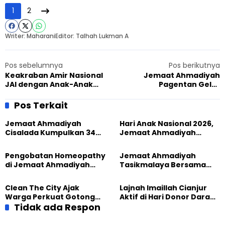
1
2
Writer: Maharani
Editor: Talhah Lukman A
Pos sebelumnya
Pos berikutnya
Keakraban Amir Nasional
Jemaat Ahmadiyah
JAI dengan Anak-Anak
Pagentan Gelar
Ahmadiyah Neglasari
Penyembelihan Kurban
Cianjur
Bersama Warga
Pos Terkait
Jemaat Ahmadiyah
Hari Anak Nasional 2026,
Cisalada Kumpulkan 34
Jemaat Ahmadiyah
Kantong Darah dalam
Tasikmalaya Bersama
Aksi Donor
Masyarakat Perkuat
Pengobatan Homeopathy
Jemaat Ahmadiyah
Perlindungan Anak
di Jemaat Ahmadiyah
Tasikmalaya Bersama
Tasikmalaya, 89 Warga
Sundawani Hadirkan
Rasakan Manfaat
Pengobatan Homeopathy
Clean The City Ajak
Lajnah Imaillah Cianjur
Gratis
Warga Perkuat Gotong
Aktif di Hari Donor Darah
Royong Jaga Lingkungan
Tidak ada Respon
Sedunia 2026
Tasikmalaya