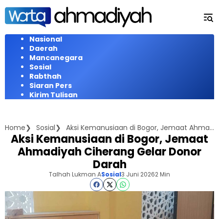
Langsung
ke
konten
Nasional
Daerah
Mancanegara
Sosial
Rabthah
Siaran Pers
Kirim Tulisan
Home
Sosial
Aksi Kemanusiaan di Bogor, Jemaat Ahmadiyah Ciherang Gelar Donor Darah
Aksi Kemanusiaan di Bogor, Jemaat
Ahmadiyah Ciherang Gelar Donor
Darah
Talhah Lukman A
Sosial
3 Juni 2026
2 Min