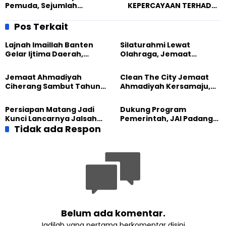
Pemuda, Sejumlah
KEPERCAYAAN TERHADAP
Komunitas Turut Beraksi di
TUHAN YME DAN UMAT
Singaparna.
BERAGAMA
Pos Terkait
Lajnah Imaillah Banten
Silaturahmi Lewat
Gelar Ijtima Daerah,
Olahraga, Jemaat
Wujudkan Generasi yang
Ahmadiyah Makassar
Tangguh
Meriahkan Event Lari
Jemaat Ahmadiyah
Clean The City Jemaat
Ciherang Sambut Tahun
Ahmadiyah Kersamaju,
2026 dengan Ibadah dan
Aksi Positif Bagi
Aksi Kebersihan
Lingkungan
Persiapan Matang Jadi
Dukung Program
Kunci Lancarnya Jalsah
Pemerintah, JAI Padang
Salanah 2025 di Bandung
Tidak ada Respon
Gelar Pesantren
Ramadhan 1444 H
Belum ada komentar.
Jadilah yang pertama berkomentar disini.