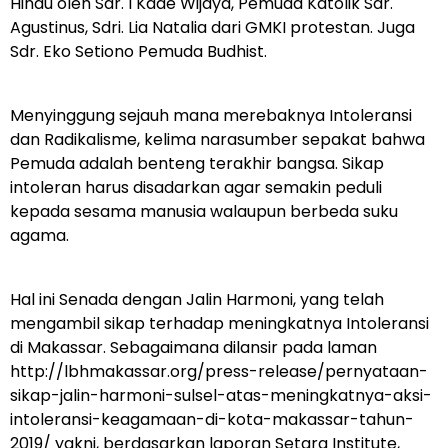
Hindu oleh Sdr. I Kade Wijaya, Pemuda Katolik Sdr.
Agustinus, Sdri. Lia Natalia dari GMKI protestan. Juga
Sdr. Eko Setiono Pemuda Budhist.
Menyinggung sejauh mana merebaknya Intoleransi
dan Radikalisme, kelima narasumber sepakat bahwa
Pemuda adalah benteng terakhir bangsa. Sikap
intoleran harus disadarkan agar semakin peduli
kepada sesama manusia walaupun berbeda suku
agama.
Hal ini Senada dengan Jalin Harmoni, yang telah
mengambil sikap terhadap meningkatnya Intoleransi
di Makassar. Sebagaimana dilansir pada laman
http://lbhmakassar.org/press-release/pernyataan-
sikap-jalin-harmoni-sulsel-atas-meningkatnya-aksi-
intoleransi-keagamaan-di-kota-makassar-tahun-
2019/ yakni, berdasarkan laporan Setara Institute,