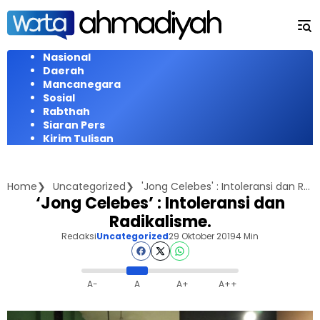
Langsung
ke
konten
Nasional
Daerah
Mancanegara
Sosial
Rabthah
Siaran Pers
Kirim Tulisan
Home
Uncategorized
'Jong Celebes' : Intoleransi dan Radikalisme.
‘Jong Celebes’ : Intoleransi dan
Radikalisme.
Redaksi
Uncategorized
29 Oktober 2019
4 Min
A-
A
A+
A++