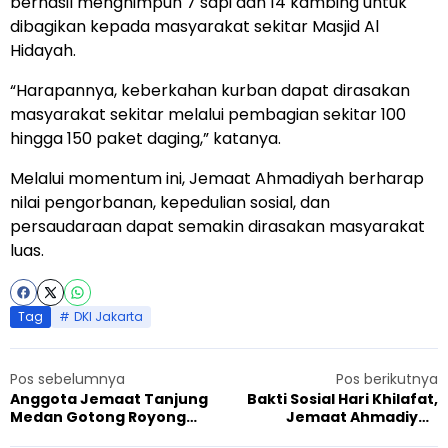
berhasil menghimpun 7 sapi dan 14 kambing untuk
dibagikan kepada masyarakat sekitar Masjid Al
Hidayah.
“Harapannya, keberkahan kurban dapat dirasakan
masyarakat sekitar melalui pembagian sekitar 100
hingga 150 paket daging,” katanya.
Melalui momentum ini, Jemaat Ahmadiyah berharap
nilai pengorbanan, kepedulian sosial, dan
persaudaraan dapat semakin dirasakan masyarakat
luas.
Tag
DKI Jakarta
Pos sebelumnya
Pos berikutnya
Anggota Jemaat Tanjung
Bakti Sosial Hari Khilafat,
Medan Gotong Royong
Jemaat Ahmadiyah
Bangun Teras Masjid
Sukabumi Tebar