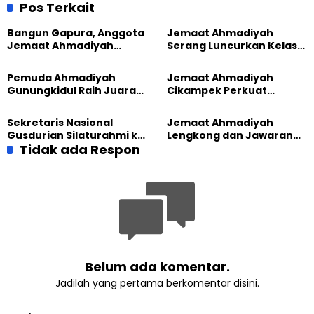
Sambut Acara Penting
Kepedulian
Pos Terkait
Bangun Gapura, Anggota
Jemaat Ahmadiyah
Jemaat Ahmadiyah
Serang Luncurkan Kelas
Madukara dan Warga
Tatar, Fokus Cetak
Sambut HUT RI ke-81
Generasi Unggul
Pemuda Ahmadiyah
Jemaat Ahmadiyah
Gunungkidul Raih Juara
Cikampek Perkuat
Lomba Video Literasi 2026
Komitmen Bangun Masjid
Lewat Pengajian
Sekretaris Nasional
Jemaat Ahmadiyah
Gabungan
Gusdurian Silaturahmi ke
Lengkong dan Jawaran
Jemaat Ahmadiyah
Tidak ada Respon
Gelar Wisata Tarbiyat di
Singaparna, Perkuat Nilai
Telaga Menjer
Kemanusiaan
Belum ada komentar.
Jadilah yang pertama berkomentar disini.