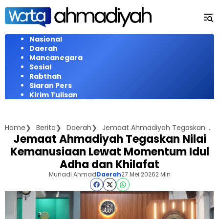
Langsung
ke
konten
Nasional
Daerah
Mancanegara
Sosial
Rabthah
Siaran Pers
Kirim Tulisan
Home
Berita
Daerah
Jemaat Ahmadiyah Tegaskan Nilai Kemanusiaan Lewat Momentum Idul Adha dan Khilafat
Jemaat Ahmadiyah Tegaskan Nilai
Kemanusiaan Lewat Momentum Idul
Adha dan Khilafat
Munadi Ahmad
Daerah
27 Mei 2026
2 Min