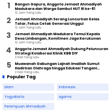
Bangun Gapura, Anggota Jemaat Ahmadiyah
Madukara dan Warga Sambut HUT RI ke-81
12 Jam Yang Lalu
Jemaat Ahmadiyah Serang Luncurkan Kelas
Tatar, Fokus Cetak Generasi Unggul
12 Jam Yang Lalu
Jemaat Ahmadiyah Madukara Temui Kepala
Desa Limbangan, Komitmen Jaga Kerukunan
12 Jam Yang Lalu
Anggota Jemaat Ahmadiyah Dukung Peluncuran
Strategi Kolaborasi Klinik KBB DIY
2 Hari Yang Lalu
Muawanah Gabungan Lajnah Imaillah Sumut
Hadirkan Olahraga hingga Edukasi Tangani
2 Hari Yang Lalu
Sampah
Populer Tag
islam
Indonesia
Yogyakarta
agama
Perempuan Ahmadiyah