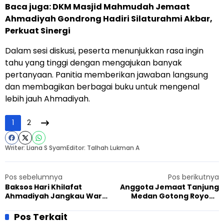
Baca juga:
DKM Masjid Mahmudah Jemaat
Ahmadiyah Gondrong Hadiri Silaturahmi Akbar,
Perkuat Sinergi
Dalam sesi diskusi, peserta menunjukkan rasa ingin
tahu yang tinggi dengan mengajukan banyak
pertanyaan. Panitia memberikan jawaban langsung
dan membagikan berbagai buku untuk mengenal
lebih jauh Ahmadiyah.
1
2
Writer: Liana S Syam
Editor: Talhah Lukman A
Pos sebelumnya
Pos berikutnya
Baksos Hari Khilafat
Anggota Jemaat Tanjung
Ahmadiyah Jangkau Warga
Medan Gotong Royong
Pegunungan Wonosobo
Bangun Teras Masjid
Sambut Acara Penting
Pos Terkait