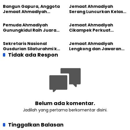
Bangun Gapura, Anggota
Jemaat Ahmadiyah
Jemaat Ahmadiyah
Serang Luncurkan Kelas
Madukara dan Warga
Tatar, Fokus Cetak
Sambut HUT RI ke-81
Generasi Unggul
Pemuda Ahmadiyah
Jemaat Ahmadiyah
Gunungkidul Raih Juara
Cikampek Perkuat
Lomba Video Literasi 2026
Komitmen Bangun Masjid
Lewat Pengajian
Sekretaris Nasional
Jemaat Ahmadiyah
Gabungan
Gusdurian Silaturahmi ke
Lengkong dan Jawaran
Jemaat Ahmadiyah
Tidak ada Respon
Gelar Wisata Tarbiyat di
Singaparna, Perkuat Nilai
Telaga Menjer
Kemanusiaan
Belum ada komentar.
Jadilah yang pertama berkomentar disini.
Tinggalkan Balasan