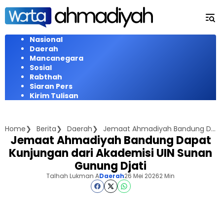
Langsung
ke
konten
Nasional
Daerah
Mancanegara
Sosial
Rabthah
Siaran Pers
Kirim Tulisan
Home
Berita
Daerah
Jemaat Ahmadiyah Bandung Dapat Kunjungan dari Akademisi UIN Sunan Gunung Djati
Jemaat Ahmadiyah Bandung Dapat
Kunjungan dari Akademisi UIN Sunan
Gunung Djati
Talhah Lukman A
Daerah
26 Mei 2026
2 Min