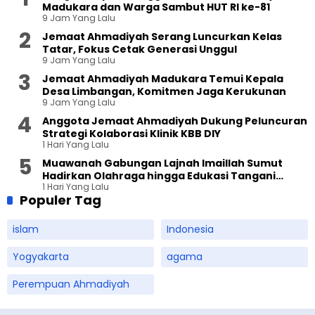
Madukara dan Warga Sambut HUT RI ke-81
9 Jam Yang Lalu
Jemaat Ahmadiyah Serang Luncurkan Kelas
Tatar, Fokus Cetak Generasi Unggul
9 Jam Yang Lalu
Jemaat Ahmadiyah Madukara Temui Kepala
Desa Limbangan, Komitmen Jaga Kerukunan
9 Jam Yang Lalu
Anggota Jemaat Ahmadiyah Dukung Peluncuran
Strategi Kolaborasi Klinik KBB DIY
1 Hari Yang Lalu
Muawanah Gabungan Lajnah Imaillah Sumut
Hadirkan Olahraga hingga Edukasi Tangani
1 Hari Yang Lalu
Sampah
Populer Tag
islam
Indonesia
Yogyakarta
agama
Perempuan Ahmadiyah