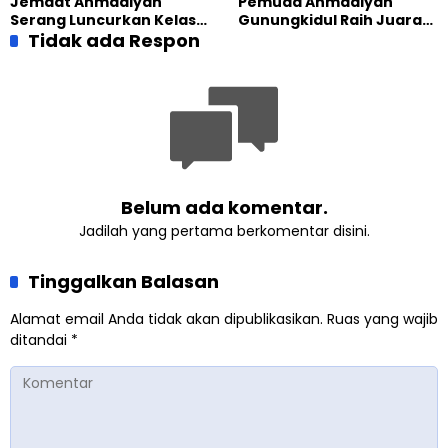
Jemaat Ahmadiyah
Pemuda Ahmadiyah
Serang Luncurkan Kelas
Gunungkidul Raih Juara
Tatar, Fokus Cetak
Tidak ada Respon
Lomba Video Literasi 2026
Generasi Unggul
Belum ada komentar.
Jadilah yang pertama berkomentar disini.
Tinggalkan Balasan
Alamat email Anda tidak akan dipublikasikan.
Ruas yang wajib
ditandai
*