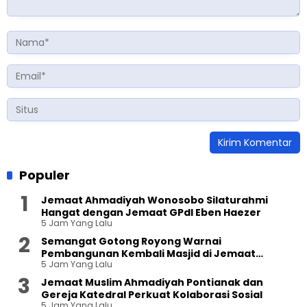
Populer
Jemaat Ahmadiyah Wonosobo Silaturahmi
Hangat dengan Jemaat GPdI Eben Haezer
5 Jam Yang Lalu
Semangat Gotong Royong Warnai
Pembangunan Kembali Masjid di Jemaat
5 Jam Yang Lalu
Ahmadiyah Sukapura
Jemaat Muslim Ahmadiyah Pontianak dan
Gereja Katedral Perkuat Kolaborasi Sosial
5 Jam Yang Lalu