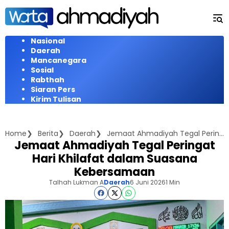
Langsung
ke
konten
Nasional
Daerah
Mancanegara
Sosial
Rabthah
Siaran Pers
Kirim Tulisan
Home
Berita
Daerah
Jemaat Ahmadiyah Tegal Peringat Hari Khilafat dalam Suasana Kebersamaan
Jemaat Ahmadiyah Tegal Peringat
Hari Khilafat dalam Suasana
Kebersamaan
Talhah Lukman A
Daerah
6 Juni 2026
1 Min