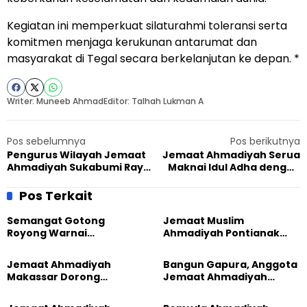
Kegiatan ini memperkuat silaturahmi toleransi serta
komitmen menjaga kerukunan antarumat dan
masyarakat di Tegal secara berkelanjutan ke depan. *
Writer: Muneeb Ahmad
Editor: Talhah Lukman A
Pos sebelumnya
Pos berikutnya
Pengurus Wilayah Jemaat
Jemaat Ahmadiyah Serua
Ahmadiyah Sukabumi Raya
Maknai Idul Adha dengan
Bersilaturahmi ke Anggota
Khutbah Ketakwaan
di Cikembar
Pos Terkait
Semangat Gotong
Jemaat Muslim
Royong Warnai
Ahmadiyah Pontianak
Pembangunan Kembali
dan Gereja Katedral
Masjid di Jemaat
Perkuat Kolaborasi Sosial
Jemaat Ahmadiyah
Bangun Gapura, Anggota
Ahmadiyah Sukapura
Makassar Dorong
Jemaat Ahmadiyah
Kesadaran Lingkungan
Madukara dan Warga
Lewat Edukasi Ekoteologi
Sambut HUT RI ke-81