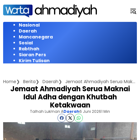
Langsung
ke
konten
Nasional
Daerah
Mancanegara
Sosial
Rabthah
Siaran Pers
Kirim Tulisan
Home
Berita
Daerah
Jemaat Ahmadiyah Serua Maknai Idul Adha dengan Khutbah Ketakwaan
Jemaat Ahmadiyah Serua Maknai
Idul Adha dengan Khutbah
Ketakwaan
Talhah Lukman A
Daerah
6 Juni 2026
1 Min