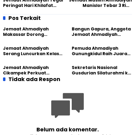
Peringat Hari Khilafat
Manislor Tebar 3 Ribu
dalam Suasana
Kantong Daging Kurban
Kebersamaan
Pos Terkait
Jemaat Ahmadiyah
Bangun Gapura, Anggota
Makassar Dorong
Jemaat Ahmadiyah
Kesadaran Lingkungan
Madukara dan Warga
Lewat Edukasi Ekoteologi
Sambut HUT RI ke-81
Jemaat Ahmadiyah
Pemuda Ahmadiyah
Serang Luncurkan Kelas
Gunungkidul Raih Juara
Tatar, Fokus Cetak
Lomba Video Literasi 2026
Generasi Unggul
Jemaat Ahmadiyah
Sekretaris Nasional
Cikampek Perkuat
Gusdurian Silaturahmi ke
Komitmen Bangun Masjid
Tidak ada Respon
Jemaat Ahmadiyah
Lewat Pengajian
Singaparna, Perkuat Nilai
Gabungan
Kemanusiaan
Belum ada komentar.