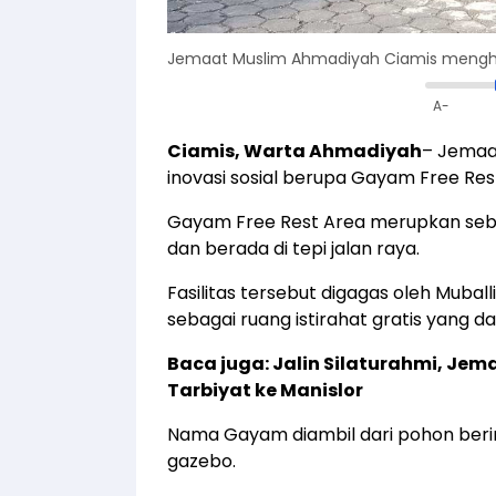
Jemaat Muslim Ahmadiyah Ciamis menghadi
A-
Ciamis, Warta Ahmadiyah
– Jemaa
inovasi sosial berupa Gayam Free Res
Gayam Free Rest Area merupkan sebu
dan berada di tepi jalan raya.
Fasilitas tersebut digagas oleh Mubal
sebagai ruang istirahat gratis yang 
Baca juga:
Jalin Silaturahmi, Je
Tarbiyat ke Manislor
Nama Gayam diambil dari pohon bering
gazebo.