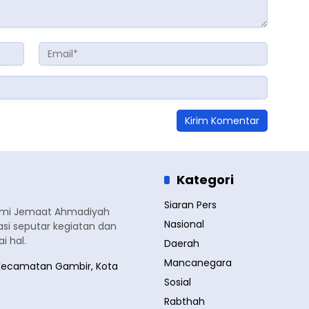
Kategori
Siaran Pers
smi Jemaat Ahmadiyah
Nasional
si seputar kegiatan dan
 hal.
Daerah
Mancanegara
a, Kecamatan Gambir, Kota
Sosial
Rabthah