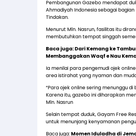
Pembangunan Gazebo mendapat dukun
Ahmadiyah Indonesia sebagai bagian 
Tindakan.
Menurut Mln. Nasrun, fasilitas itu d
membutuhkan tempat singgah sementa
Baca juga:
Dari Kemang ke Tambun
Membanggakan Waqf e Nau Kem
Ia menilai para pengemudi ojek onli
area istirahat yang nyaman dan muda
“Para ojek online sering menunggu di
Karena itu, gazebo ini diharapkan me
Mln. Nasrun
Selain tempat duduk, Gayam Free Rest
untuk menunjang kenyamanan pengu
Baca juga:
Momen Iduladha di Jem