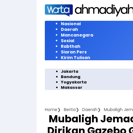
Langsung
ke
konten
Nasional
Daerah
Mancanegara
Sosial
Rabthah
Siaran Pers
Kirim Tulisan
Jakarta
Bandung
Yogyakarta
Makassar
Home
Berita
Daerah
Mubaligh Jema
Dirikan Gazebo 