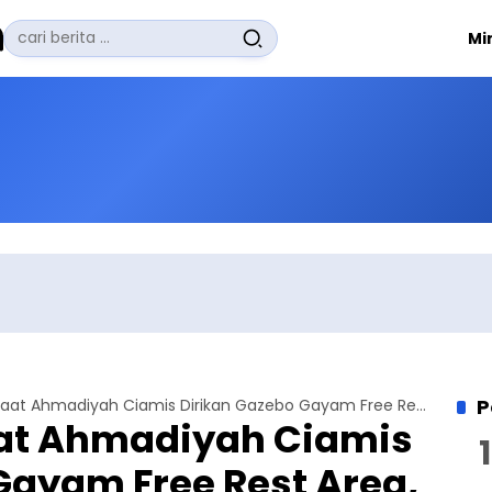
Pencarian
Mi
untuk:
#
Zuhairi Misrawi
#
Zoom
#
Zero Waste
#
Zaki Firdaus
#
Zafrullah Ahmad Pontoh
No Recent Searches Yet.
P
Mubaligh Jemaat Ahmadiyah Ciamis Dirikan Gazebo Gayam Free Rest Area, Warga Gembira
at Ahmadiyah Ciamis
Gayam Free Rest Area,