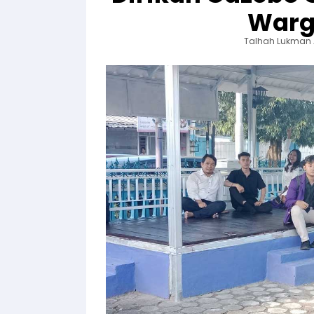
Warg
Talhah Lukman 