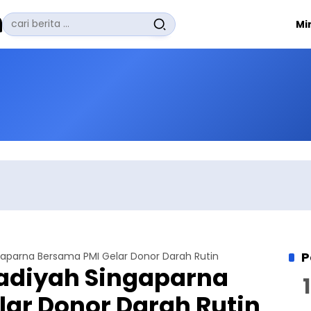
Pencarian
Mi
untuk:
#
Zuhairi Misrawi
#
Zoom
#
Zero Waste
#
Zaki Firdaus
#
Zafrullah Ahmad Pontoh
No Recent Searches Yet.
P
parna Bersama PMI Gelar Donor Darah Rutin
diyah Singaparna
ar Donor Darah Rutin