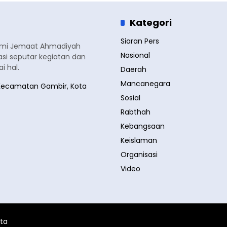
Kategori
Siaran Pers
smi Jemaat Ahmadiyah
Nasional
si seputar kegiatan dan
 hal.
Daerah
Mancanegara
a, Kecamatan Gambir, Kota
Sosial
Rabthah
Kebangsaan
Keislaman
Organisasi
Video
ita