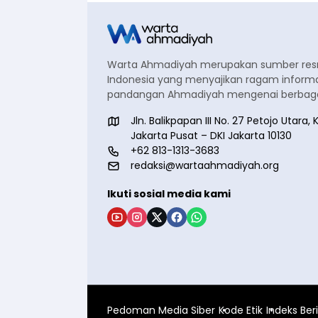
Warta Ahmadiyah merupakan sumber re
Indonesia yang menyajikan ragam informa
pandangan Ahmadiyah mengenai berbagai
Jln. Balikpapan III No. 27 Petojo Utar
Jakarta Pusat – DKI Jakarta 10130
+62 813-1313-3683
redaksi@wartaahmadiyah.org
Ikuti sosial media kami
Pedoman Media Siber
Kode Etik
Indeks Ber