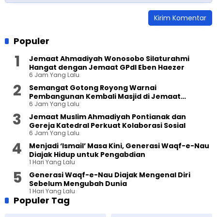
Populer
Jemaat Ahmadiyah Wonosobo Silaturahmi
Hangat dengan Jemaat GPdI Eben Haezer
6 Jam Yang Lalu
Semangat Gotong Royong Warnai
Pembangunan Kembali Masjid di Jemaat
6 Jam Yang Lalu
Ahmadiyah Sukapura
Jemaat Muslim Ahmadiyah Pontianak dan
Gereja Katedral Perkuat Kolaborasi Sosial
6 Jam Yang Lalu
Menjadi ‘Ismail’ Masa Kini, Generasi Waqf-e-Nau
Diajak Hidup untuk Pengabdian
1 Hari Yang Lalu
Generasi Waqf-e-Nau Diajak Mengenal Diri
Sebelum Mengubah Dunia
1 Hari Yang Lalu
Populer Tag