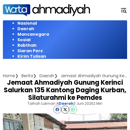
Langsung
ke
konten
Nasional
Daerah
Mancanegara
Sosial
Rabthah
Siaran Pers
Kirim Tulisan
Home
Berita
Daerah
Jemaat Ahmadiyah Gunung Kerinci Salurkan 135 Kantong Daging Kurban, Silaturahmi ke Pemdes
Jemaat Ahmadiyah Gunung Kerinci
Salurkan 135 Kantong Daging Kurban,
Silaturahmi ke Pemdes
Talhah Lukman A
Daerah
3 Juni 2026
2 Min