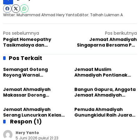
Writer: Muhammad Ahmad Hery Yanto
Editor: Talhah Lukman A
Pos sebelumnya
Pos berikutnya
Pegiat Homeopathy
Jemaat Ahmadiyah
Tasikmalaya dan
Singaparna Bersama PMI
Sundawani Gelar
Gelar Donor Darah Rutin
Pengobatan Gratis di
Pos Terkait
Jatiwaras
Semangat Gotong
Jemaat Muslim
Royong Warnai
Ahmadiyah Pontianak
Pembangunan Kembali
dan Gereja Katedral
Masjid di Jemaat
Perkuat Kolaborasi Sosial
Jemaat Ahmadiyah
Bangun Gapura, Anggota
Ahmadiyah Sukapura
Makassar Dorong
Jemaat Ahmadiyah
Kesadaran Lingkungan
Madukara dan Warga
Lewat Edukasi Ekoteologi
Sambut HUT RI ke-81
Jemaat Ahmadiyah
Pemuda Ahmadiyah
Serang Luncurkan Kelas
Gunungkidul Raih Juara
Tatar, Fokus Cetak
Respon (1)
Lomba Video Literasi 2026
Generasi Unggul
Hery Yanto
5 Juni 2026 pukul 21:23