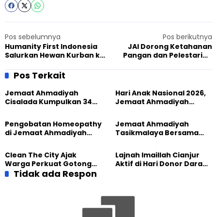
Pos sebelumnya
Pos berikutnya
Humanity First Indonesia
JAI Dorong Ketahanan
Salurkan Hewan Kurban ke
Pangan dan Pelestarian
Penerima Manfaat di
Lingkungan pada Hari
Daerah 3T
Khilafat Ahmadiyah ke-118
Pos Terkait
Jemaat Ahmadiyah
Hari Anak Nasional 2026,
Cisalada Kumpulkan 34
Jemaat Ahmadiyah
Kantong Darah dalam
Tasikmalaya Bersama
Aksi Donor
Masyarakat Perkuat
Pengobatan Homeopathy
Jemaat Ahmadiyah
Perlindungan Anak
di Jemaat Ahmadiyah
Tasikmalaya Bersama
Tasikmalaya, 89 Warga
Sundawani Hadirkan
Rasakan Manfaat
Pengobatan Homeopathy
Clean The City Ajak
Lajnah Imaillah Cianjur
Gratis
Warga Perkuat Gotong
Aktif di Hari Donor Darah
Royong Jaga Lingkungan
Tidak ada Respon
Sedunia 2026
Tasikmalaya