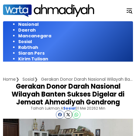
Langsung
ke
konten
Nasional
Daerah
Mancanegara
Sosial
Rabthah
Siaran Pers
Kirim Tulisan
Home
Sosial
Gerakan Donor Darah Nasional Wilayah Banten Sukses Digelar di Jemaat Ahmadiyah Gondrong
Gerakan Donor Darah Nasional
Wilayah Banten Sukses Digelar di
Jemaat Ahmadiyah Gondrong
Talhah Lukman A
Sosial
31 Mei 2026
2 Min