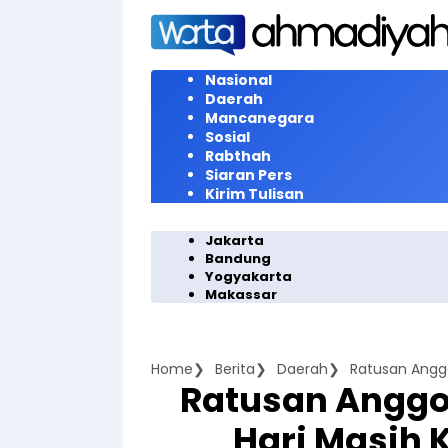
Langsung
ke
konten
Nasional
Daerah
Mancanegara
Sosial
Rabthah
Siaran Pers
Kirim Tulisan
Jakarta
Bandung
Yogyakarta
Makassar
Home
Berita
Daerah
Ratusan Anggot
Hari Masih 