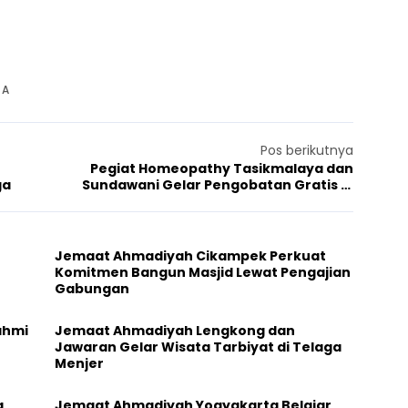
 A
Pos berikutnya
Pegiat Homeopathy Tasikmalaya dan
ga
Sundawani Gelar Pengobatan Gratis di
Jatiwaras
Jemaat Ahmadiyah Cikampek Perkuat
Komitmen Bangun Masjid Lewat Pengajian
Gabungan
ahmi
Jemaat Ahmadiyah Lengkong dan
Jawaran Gelar Wisata Tarbiyat di Telaga
Menjer
a
Jemaat Ahmadiyah Yogyakarta Belajar