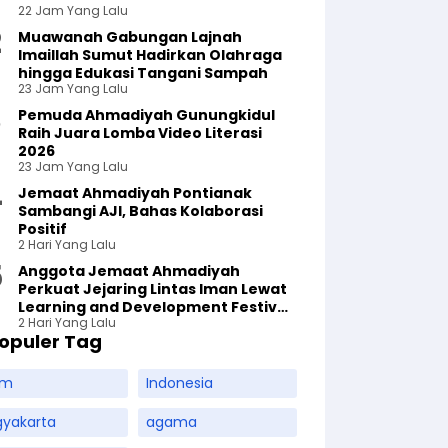
22 Jam Yang Lalu
Muawanah Gabungan Lajnah
Imaillah Sumut Hadirkan Olahraga
hingga Edukasi Tangani Sampah
23 Jam Yang Lalu
Pemuda Ahmadiyah Gunungkidul
Raih Juara Lomba Video Literasi
2026
23 Jam Yang Lalu
Jemaat Ahmadiyah Pontianak
Sambangi AJI, Bahas Kolaborasi
Positif
2 Hari Yang Lalu
Anggota Jemaat Ahmadiyah
Perkuat Jejaring Lintas Iman Lewat
Learning and Development Festival
2 Hari Yang Lalu
di Yogyakarta
opuler Tag
am
Indonesia
gyakarta
agama