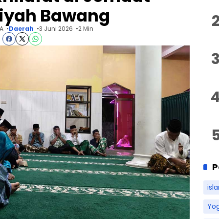
iyah Bawang
 A
Daerah
3 Juni 2026
2 Min
P
isl
Yo