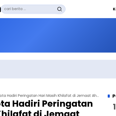
Pencarian
K
untuk:
#
Zuhairi Misrawi
#
Zoom
#
Zero Waste
#
Zaki Firdaus
#
Zafrullah Ahmad Pontoh
No Recent Searches Yet.
P
Ratusan Anggota Hadiri Peringatan Hari Masih Khilafat di Jemaat Ahmadiyah Bawang
a Hadiri Peringatan
Khilafat di Jemaat