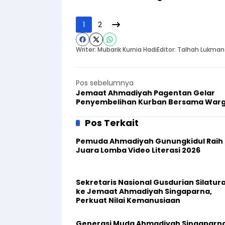
1
2
Writer: Mubarik Kurnia Hadi
Editor: Talhah Lukman
Pos sebelumnya
Jemaat Ahmadiyah Pagentan Gelar
Penyembelihan Kurban Bersama War
Pos Terkait
Pemuda Ahmadiyah Gunungkidul Raih
Juara Lomba Video Literasi 2026
Sekretaris Nasional Gusdurian Silatur
ke Jemaat Ahmadiyah Singaparna,
Perkuat Nilai Kemanusiaan
Generasi Muda Ahmadiyah Singaparn