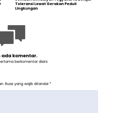
or
Toleransi Lewat Gerakan Peduli
Lingkungan
 ada komentar.
pertama berkomentar disini.
an.
Ruas yang wajib ditandai
*