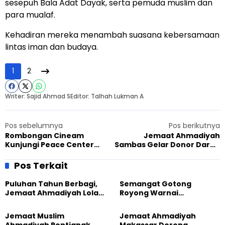
sesepuh Bala Adat Dayak, serta pemuda muslim dan
para mualaf.
Kehadiran mereka menambah suasana kebersamaan
lintas iman dan budaya.
1
2
Writer: Sajid Ahmad S
Editor: Talhah Lukman A
Pos sebelumnya
Pos berikutnya
Rombongan Cineam
Jemaat Ahmadiyah
Kunjungi Peace Center
Sambas Gelar Donor Darah
Jemaat Ahmadiyah
di PMI Mempawah
Tasikmalaya
Pos Terkait
Puluhan Tahun Berbagi,
Semangat Gotong
Jemaat Ahmadiyah Lolak
Royong Warnai
Kembali Salurkan
Pembangunan Kembali
Sembako kepada Warga
Masjid di Jemaat
Jemaat Muslim
Jemaat Ahmadiyah
Ahmadiyah Sukapura
Ahmadiyah Pontianak
Makassar Dorong