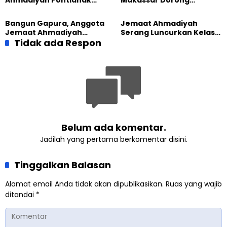
dan Gereja Katedral
Kesadaran Lingkungan
Perkuat Kolaborasi Sosial
Lewat Edukasi Ekoteologi
Bangun Gapura, Anggota
Jemaat Ahmadiyah
Jemaat Ahmadiyah
Serang Luncurkan Kelas
Madukara dan Warga
Tidak ada Respon
Tatar, Fokus Cetak
Sambut HUT RI ke-81
Generasi Unggul
Belum ada komentar.
Jadilah yang pertama berkomentar disini.
Tinggalkan Balasan
Alamat email Anda tidak akan dipublikasikan.
Ruas yang wajib
ditandai
*