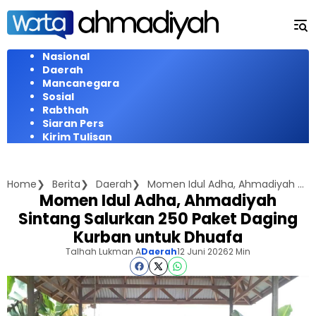
Langsung
ke
konten
Nasional
Daerah
Mancanegara
Sosial
Rabthah
Siaran Pers
Kirim Tulisan
Home
Berita
Daerah
Momen Idul Adha, Ahmadiyah Sintang Salurkan 250 Paket Daging Kurban untuk Dhuafa
Momen Idul Adha, Ahmadiyah
Sintang Salurkan 250 Paket Daging
Kurban untuk Dhuafa
Talhah Lukman A
Daerah
12 Juni 2026
2 Min