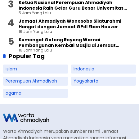
Ketua Nasional Perempuan Ahmadiyah
Indonesia Raih Gelar Guru Besar Universitas
5 Jam Yang Lalu
Terbuka
Jemaat Ahmadiyah Wonosobo Silaturahmi
Hangat dengan Jemaat GPdI Eben Haezer
16 Jam Yang Lalu
Semangat Gotong Royong Warnai
Pembangunan Kembali Masjid di Jemaat
16 Jam Yang Lalu
Ahmadiyah Sukapura
Populer Tag
islam
Indonesia
Perempuan Ahmadiyah
Yogyakarta
agama
Warta Ahmadiyah merupakan sumber resmi Jemaat
Ahmadiyah Indonesia yang menyajikan ragam informasi