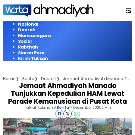
Langsung
ke
konten
Nasional
Daerah
Mancanegara
Sosial
Rabthah
Siaran Pers
Kirim Tulisan
Home
Berita
Daerah
Jemaat Ahmadiyah Manado Tunjukkan Kepedulian HAM Lewat Parade Kemanusiaan di Pusat Kota
Jemaat Ahmadiyah Manado
Tunjukkan Kepedulian HAM Lewat
Parade Kemanusiaan di Pusat Kota
Talhah Lukman A
Berita
17 Desember 2025
2 Min