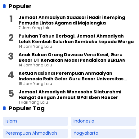
Populer
Jemaat Ahmadiyah Sadasari Hadiri Kemping
Pemuda Lintas Agama di Majalengka
7 Jam Yang Lalu
Puluhan Tahun Berbagi, Jemaat Ahmadiyah
Lolak Kembali Salurkan Sembako kepada Warga
14 Jam Yang Lalu
Anak Bukan Orang Dewasa Versi Kecil, Guru
Besar UT Kenalkan Model Pendidikan BERLIAN
14 Jam Yang Lalu
Ketua Nasional Perempuan Ahmadiyah
Indonesia Raih Gelar Guru Besar Universitas
15 Jam Yang Lalu
Terbuka
Jemaat Ahmadiyah Wonosobo Silaturahmi
Hangat dengan Jemaat GPdI Eben Haezer
1 Hari Yang Lalu
Populer Tag
islam
Indonesia
Perempuan Ahmadiyah
Yogyakarta