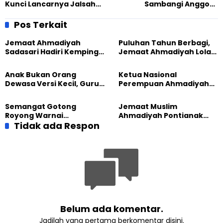
Kunci Lancarnya Jalsah
Sambangi Anggota
Salanah 2025 di Bandung
Ahmadiyah di Transito,
Dialog Moderasi Beragama
Pos Terkait
Jemaat Ahmadiyah
Puluhan Tahun Berbagi,
Sadasari Hadiri Kemping
Jemaat Ahmadiyah Lolak
Pemuda Lintas Agama di
Kembali Salurkan
Majalengka
Sembako kepada Warga
Anak Bukan Orang
Ketua Nasional
Dewasa Versi Kecil, Guru
Perempuan Ahmadiyah
Besar UT Kenalkan Model
Indonesia Raih Gelar Guru
Pendidikan BERLIAN
Besar Universitas
Semangat Gotong
Jemaat Muslim
Terbuka
Royong Warnai
Ahmadiyah Pontianak
Pembangunan Kembali
Tidak ada Respon
dan Gereja Katedral
Masjid di Jemaat
Perkuat Kolaborasi Sosial
Ahmadiyah Sukapura
Belum ada komentar.
Jadilah yang pertama berkomentar disini.