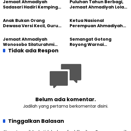
Jemaat Ahmadiyah
Puluhan Tahun Berbagi,
Sadasari Hadiri Kemping
Jemaat Ahmadiyah Lolak
Pemuda Lintas Agama di
Kembali Salurkan
Majalengka
Sembako kepada Warga
Anak Bukan Orang
Ketua Nasional
Dewasa Versi Kecil, Guru
Perempuan Ahmadiyah
Besar UT Kenalkan Model
Indonesia Raih Gelar Guru
Pendidikan BERLIAN
Besar Universitas
Jemaat Ahmadiyah
Semangat Gotong
Terbuka
Wonosobo Silaturahmi
Royong Warnai
Hangat dengan Jemaat
Tidak ada Respon
Pembangunan Kembali
GPdI Eben Haezer
Masjid di Jemaat
Ahmadiyah Sukapura
Belum ada komentar.
Jadilah yang pertama berkomentar disini.
Tinggalkan Balasan