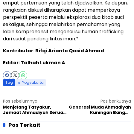
empat pertemuan yang telah dijadwalkan. Ke depan,
rangkaian diskusi diharapkan dapat memperkaya
perspektif peserta melalui eksplorasi dua kitab suci
sekaligus, sehingga melahirkan pemahaman yang
lebih komprehensif mengenai isu human trafficking
dari sudut pandang lintas iman.*
Kontributor: Rifqi Arianto Qasid Ahmad
Editor: Talhah Lukman A
Tag
Yogyakarta
Pos sebelumnya
Pos berikutnya
Menjelang Tasyakur,
Generasi Muda Ahmadiyah
Jemaat Ahmadiyah Serua
Kuningan Bangun
Gelar Pengajian Penuh
Jembatan Pemahaman
Khidmat di Pamulang
Lewat Kemping Lintas Iman
Pos Terkait