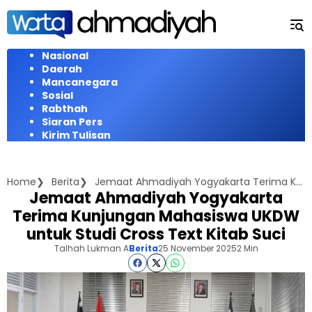
Langsung
ke
konten
Nasional
Daerah
Mancanegara
Sosial
Rabthah
Siaran Pers
Kirim Tulisan
Home
Berita
Jemaat Ahmadiyah Yogyakarta Terima Kunjungan Mahasiswa UKDW untuk Studi Cross Text Kitab Suci
Jemaat Ahmadiyah Yogyakarta
Terima Kunjungan Mahasiswa UKDW
untuk Studi Cross Text Kitab Suci
Talhah Lukman A
Berita
25 November 2025
2 Min