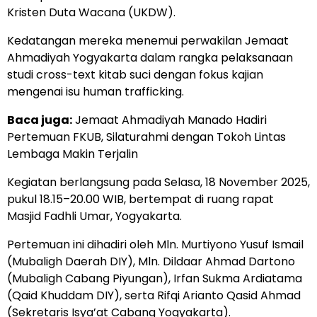
Kristen Duta Wacana (UKDW).
Kedatangan mereka menemui perwakilan Jemaat
Ahmadiyah Yogyakarta dalam rangka pelaksanaan
studi cross-text kitab suci dengan fokus kajian
mengenai isu human trafficking.
Baca juga:
Jemaat Ahmadiyah Manado Hadiri
Pertemuan FKUB, Silaturahmi dengan Tokoh Lintas
Lembaga Makin Terjalin
Kegiatan berlangsung pada Selasa, 18 November 2025,
pukul 18.15–20.00 WIB, bertempat di ruang rapat
Masjid Fadhli Umar, Yogyakarta.
Pertemuan ini dihadiri oleh Mln. Murtiyono Yusuf Ismail
(Mubaligh Daerah DIY), Mln. Dildaar Ahmad Dartono
(Mubaligh Cabang Piyungan), Irfan Sukma Ardiatama
(Qaid Khuddam DIY), serta Rifqi Arianto Qasid Ahmad
(Sekretaris Isya’at Cabang Yogyakarta).