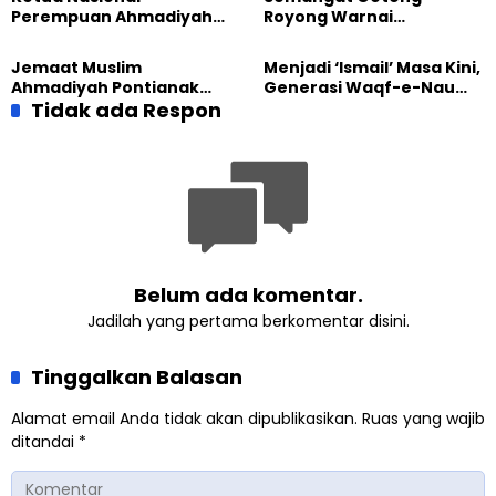
Perempuan Ahmadiyah
Royong Warnai
Indonesia Raih Gelar Guru
Pembangunan Kembali
Besar Universitas
Masjid di Jemaat
Jemaat Muslim
Menjadi ‘Ismail’ Masa Kini,
Terbuka
Ahmadiyah Sukapura
Ahmadiyah Pontianak
Generasi Waqf-e-Nau
dan Gereja Katedral
Tidak ada Respon
Diajak Hidup untuk
Perkuat Kolaborasi Sosial
Pengabdian
Belum ada komentar.
Jadilah yang pertama berkomentar disini.
Tinggalkan Balasan
Alamat email Anda tidak akan dipublikasikan.
Ruas yang wajib
ditandai
*