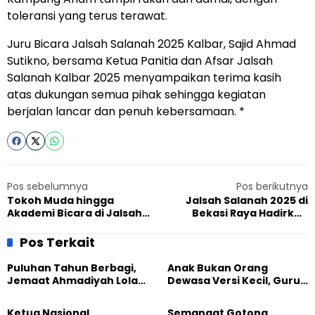
toleransi yang terus terawat.
Juru Bicara Jalsah Salanah 2025 Kalbar, Sajid Ahmad
Sutikno, bersama Ketua Panitia dan Afsar Jalsah
Salanah Kalbar 2025 menyampaikan terima kasih
atas dukungan semua pihak sehingga kegiatan
berjalan lancar dan penuh kebersamaan. *
Pos sebelumnya
Pos berikutnya
Tokoh Muda hingga
Jalsah Salanah 2025 di
Akademi Bicara di Jalsah
Bekasi Raya Hadirkan
Salanah 2025 Jakarta,
Spiritualitas dan Pesan
Apresiasi Peran Ahmadiyah
Kebangsaan
Pos Terkait
Puluhan Tahun Berbagi,
Anak Bukan Orang
Jemaat Ahmadiyah Lolak
Dewasa Versi Kecil, Guru
Kembali Salurkan
Besar UT Kenalkan Model
Sembako kepada Warga
Pendidikan BERLIAN
Ketua Nasional
Semangat Gotong