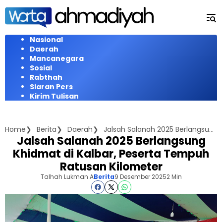
Langsung
ke
konten
Nasional
Daerah
Mancanegara
Sosial
Rabthah
Siaran Pers
Kirim Tulisan
Home
Berita
Daerah
Jalsah Salanah 2025 Berlangsung Khidmat di Kalbar, Peserta Tempuh Ratusan Kilometer
Jalsah Salanah 2025 Berlangsung
Khidmat di Kalbar, Peserta Tempuh
Ratusan Kilometer
Talhah Lukman A
Berita
9 Desember 2025
2 Min