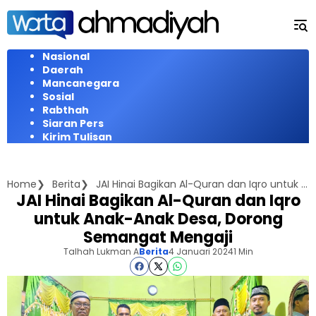
Langsung
ke
konten
Nasional
Daerah
Mancanegara
Sosial
Rabthah
Siaran Pers
Kirim Tulisan
Home
Berita
JAI Hinai Bagikan Al-Quran dan Iqro untuk Anak-Anak Desa, Dorong Semangat Mengaji
JAI Hinai Bagikan Al-Quran dan Iqro
untuk Anak-Anak Desa, Dorong
Semangat Mengaji
Talhah Lukman A
Berita
4 Januari 2024
1 Min