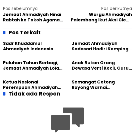
Pos sebelumnya
Pos berikutnya
Jemaat Ahmadiyah Hinai
Warga Ahmadiyah
Rabtah ke Tokoh Agama
Palembang Ikut Aksi Clean
dan Tokoh Masyarakat
The City, Bersihkan
Sekitar Masjid
Kawasan Benteng
Pos Terkait
Bersejarah
Sadr Khuddamul
Jemaat Ahmadiyah
Ahmadiyah Indonesia
Sadasari Hadiri Kemping
Dorong Kolaborasi
Pemuda Lintas Agama di
Pendidikan bersama
Majalengka
Puluhan Tahun Berbagi,
Anak Bukan Orang
UNUSIA
Jemaat Ahmadiyah Lolak
Dewasa Versi Kecil, Guru
Kembali Salurkan
Besar UT Kenalkan Model
Sembako kepada Warga
Pendidikan BERLIAN
Ketua Nasional
Semangat Gotong
Perempuan Ahmadiyah
Royong Warnai
Indonesia Raih Gelar Guru
Tidak ada Respon
Pembangunan Kembali
Besar Universitas
Masjid di Jemaat
Terbuka
Ahmadiyah Sukapura