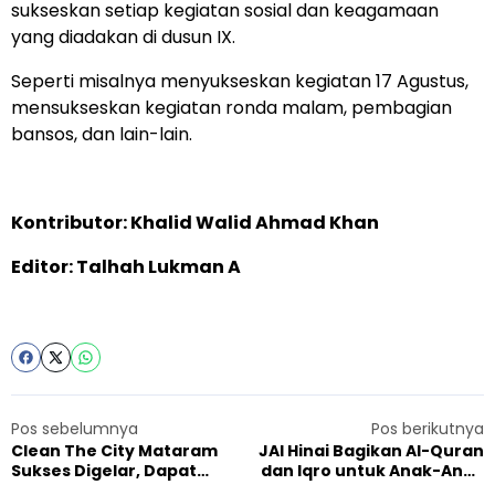
sukseskan setiap kegiatan sosial dan keagamaan
yang diadakan di dusun IX.
Seperti misalnya menyukseskan kegiatan 17 Agustus,
mensukseskan kegiatan ronda malam, pembagian
bansos, dan lain-lain.
Kontributor: Khalid Walid Ahmad Khan
Editor: Talhah Lukman A
Pos sebelumnya
Pos berikutnya
Clean The City Mataram
JAI Hinai Bagikan Al-Quran
Sukses Digelar, Dapat
dan Iqro untuk Anak-Anak
Support dari Dinas
Desa, Dorong Semangat