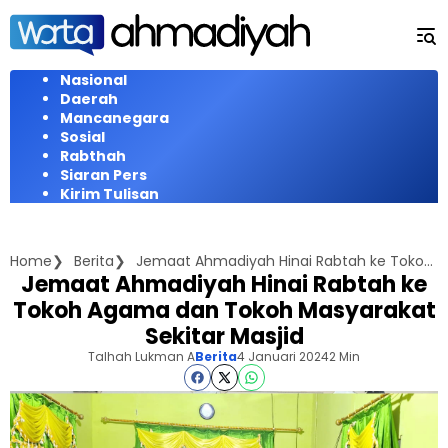
Langsung
ke
konten
Nasional
Daerah
Mancanegara
Sosial
Rabthah
Siaran Pers
Kirim Tulisan
Home
Berita
Jemaat Ahmadiyah Hinai Rabtah ke Tokoh Agama dan Tokoh Masyarakat Sekitar Masjid
Jemaat Ahmadiyah Hinai Rabtah ke
Tokoh Agama dan Tokoh Masyarakat
Sekitar Masjid
Talhah Lukman A
Berita
4 Januari 2024
2 Min