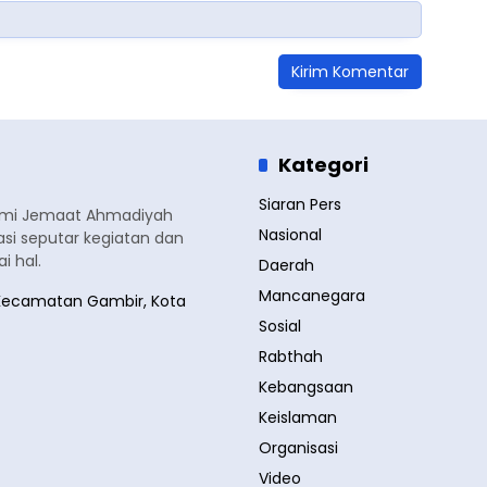
Kategori
Siaran Pers
smi Jemaat Ahmadiyah
Nasional
si seputar kegiatan dan
 hal.
Daerah
Mancanegara
a, Kecamatan Gambir, Kota
Sosial
Rabthah
Kebangsaan
Keislaman
Organisasi
Video