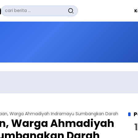
Pencarian
K
untuk:
#
Zuhairi Misrawi
#
Zoom
#
Zero Waste
#
Zaki Firdaus
#
Zafrullah Ahmad Pontoh
No Recent Searches Yet.
P
kaan, Warga Ahmadiyah Indramayu Sumbangkan Darah
an, Warga Ahmadiyah
Sumbangkan Darah