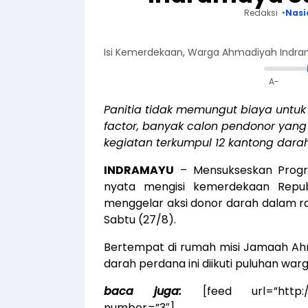
Redaksi
Nasi
Isi Kemerdekaan, Warga Ahmadiyah Ind
A-
Panitia tidak memungut biaya untuk
factor, banyak calon pendonor yang
kegiatan terkumpul 12 kantong darah
INDRAMAYU
– Mensukseskan Progr
nyata mengisi kemerdekaan Repub
menggelar aksi donor darah dalam r
Sabtu (27/8).
Bertempat di rumah misi Jamaah A
darah perdana ini diikuti puluhan wa
baca juga:
[feed url=”http:
number=”3″]