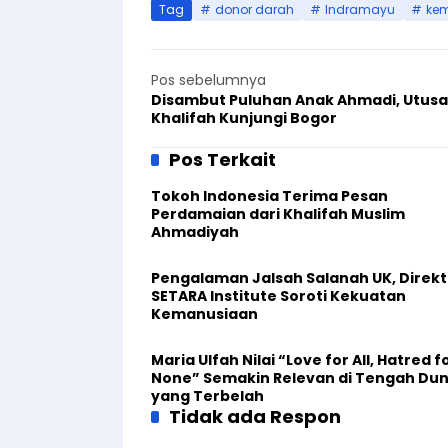
Tag
donor darah
Indramayu
ke
Pos sebelumnya
Disambut Puluhan Anak Ahmadi, Utus
Khalifah Kunjungi Bogor
Pos Terkait
Tokoh Indonesia Terima Pesan
Perdamaian dari Khalifah Muslim
Ahmadiyah
Pengalaman Jalsah Salanah UK, Direkt
SETARA Institute Soroti Kekuatan
Kemanusiaan
Maria Ulfah Nilai “Love for All, Hatred f
None” Semakin Relevan di Tengah Dun
yang Terbelah
Tidak ada Respon