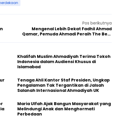
merdekaan
Pos berikutnya
an
Mengenal Lebih Dekat Fadhil Ahmad
Qamar, Pemuda Ahmadi Peraih The Best
Artwork Czech Radio and SGI –
10th International Drawing Competition for
Children di Republik Ceko
Khalifah Muslim Ahmadiyah Terima Tokoh
Indonesia dalam Audiensi Khusus di
Islamabad
ur
Tenaga Ahli Kantor Staf Presiden, Ungkap
Pengalaman Tak Tergantikan di Jalsah
Salanah Internasional Ahmadiyah UK
or
Maria Ulfah Ajak Bangun Masyarakat yang
ia
Melindungi Anak dan Menghormati
Perbedaan