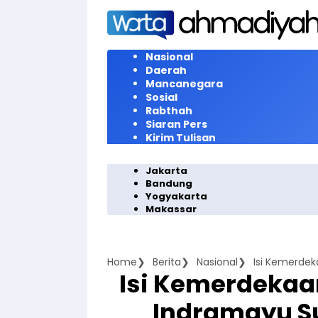
Langsung
ke
konten
Nasional
Daerah
Mancanegara
Sosial
Rabthah
Siaran Pers
Kirim Tulisan
Jakarta
Bandung
Yogyakarta
Makassar
Home
Berita
Nasional
Isi Kemerde
Isi Kemerdeka
Indramayu 