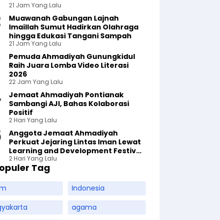
21 Jam Yang Lalu
Muawanah Gabungan Lajnah
Imaillah Sumut Hadirkan Olahraga
hingga Edukasi Tangani Sampah
21 Jam Yang Lalu
Pemuda Ahmadiyah Gunungkidul
Raih Juara Lomba Video Literasi
2026
22 Jam Yang Lalu
Jemaat Ahmadiyah Pontianak
Sambangi AJI, Bahas Kolaborasi
Positif
2 Hari Yang Lalu
Anggota Jemaat Ahmadiyah
Perkuat Jejaring Lintas Iman Lewat
Learning and Development Festival
2 Hari Yang Lalu
di Yogyakarta
opuler Tag
am
Indonesia
gyakarta
agama