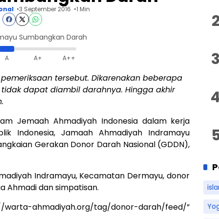
onal
3 September 2016
1 Min
ramayu Sumbangkan Darah
A
A+
A++
 pemeriksaan tersebut. Dikarenakan beberapa
 tidak dapat diambil darahnya. Hingga akhir
.
am Jemaah Ahmadiyah Indonesia dalam kerja
lik Indonesia, Jamaah Ahmadiyah Indramayu
angkaian Gerakan Donor Darah Nasional (GDDN),
P
hmadiyah Indramayu, Kecamatan Dermayu, donor
rga Ahmadi dan simpatisan.
isl
//warta-ahmadiyah.org/tag/donor-darah/feed/”
Yo