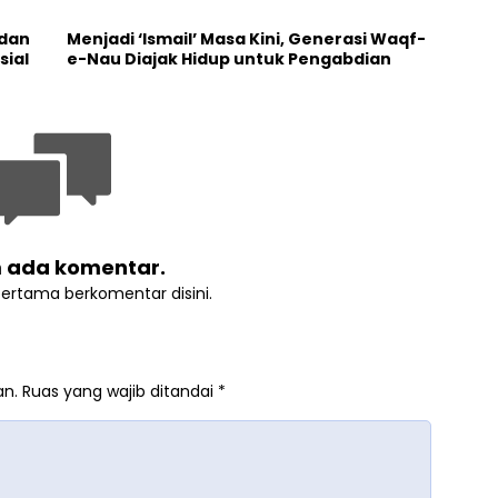
 dan
Menjadi ‘Ismail’ Masa Kini, Generasi Waqf-
sial
e-Nau Diajak Hidup untuk Pengabdian
 ada komentar.
pertama berkomentar disini.
an.
Ruas yang wajib ditandai
*