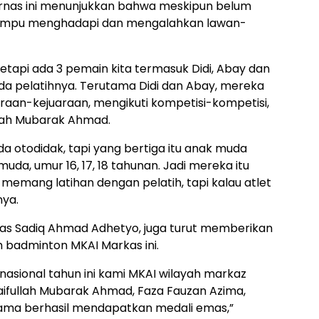
rnas ini menunjukkan bahwa meskipun belum
 mampu menghadapi dan mengalahkan lawan-
 tetapi ada 3 pemain kita termasuk Didi, Abay dan
ada pelatihnya. Terutama Didi dan Abay, mereka
uaraan-kejuaraan, mengikuti kompetisi-kompetisi,
ullah Mubarak Ahmad.
da otodidak, tapi yang bertiga itu anak muda
muda, umur 16, 17, 18 tahunan. Jadi mereka itu
emang latihan dengan pelatih, tapi kalau atlet
nya.
kas Sadiq Ahmad Adhetyo, juga turut memberikan
m badminton MKAI Markas ini.
 nasional tahun ini kami MKAI wilayah markaz
 Saifullah Mubarak Ahmad, Faza Fauzan Azima,
nama berhasil mendapatkan medali emas,”