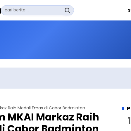
Pencarian
S
untuk:
#
Zuhairi Misrawi
#
Zoom
#
Zero Waste
#
Zaki Firdaus
#
Zafrullah Ahmad Pontoh
No Recent Searches Yet.
P
arkaz Raih Medali Emas di Cabor Badminton
Tim MKAI Markaz Raih
di Cabor Badminton