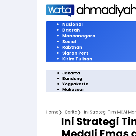
Langsung
ke
konten
Nasional
Daerah
Mancanegara
Sosial
Rabthah
Siaran Pers
Kirim Tulisan
Jakarta
Bandung
Yogyakarta
Makassar
Home
Berita
Ini Strategi Tim MKAI M
Ini Strategi 
Medali Emas 