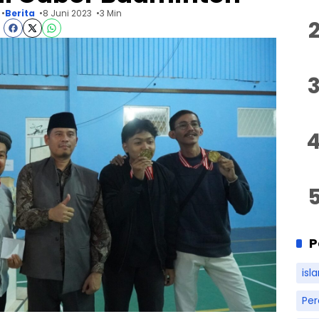
Berita
8 Juni 2023
3 Min
P
isl
Pe