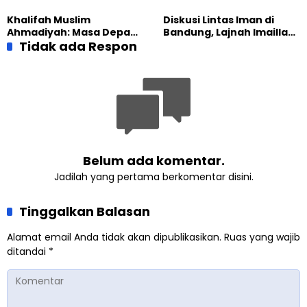
dengan Warga Lewat
Kiprah KSU Kusumawangi
Masak Bersama
Bangun Ekonomi
Khalifah Muslim
Diskusi Lintas Iman di
Keluarga
Ahmadiyah: Masa Depan
Bandung, Lajnah Imaillah
Anak Dimulai dari
Tidak ada Respon
Tekankan Pentingnya
Perempuan yang Terus
Resiliensi
Belajar
Belum ada komentar.
Jadilah yang pertama berkomentar disini.
Tinggalkan Balasan
Alamat email Anda tidak akan dipublikasikan.
Ruas yang wajib
ditandai
*