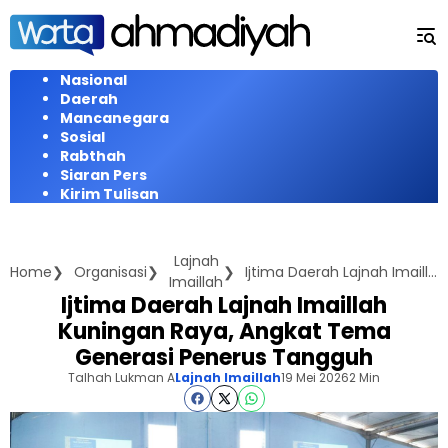
Langsung
ke
konten
Nasional
Daerah
Mancanegara
Sosial
Rabthah
Siaran Pers
Kirim Tulisan
Lajnah
Home
Organisasi
Ijtima Daerah Lajnah Imaillah Kuningan Raya, Angkat Tema Generasi Penerus Tangguh
Imaillah
Ijtima Daerah Lajnah Imaillah
Kuningan Raya, Angkat Tema
Generasi Penerus Tangguh
Talhah Lukman A
Lajnah Imaillah
19 Mei 2026
2 Min