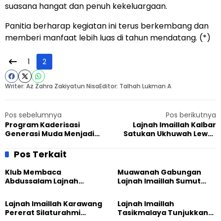
suasana hangat dan penuh kekeluargaan.
Panitia berharap kegiatan ini terus berkembang dan
memberi manfaat lebih luas di tahun mendatang. (*)
1
2
Writer: Az Zahra Zakiyatun Nisa
Editor: Talhah Lukman A
Pos sebelumnya
Pos berikutnya
Program Kaderisasi
Lajnah Imaillah Kalbar
Generasi Muda Menjadi
Satukan Ukhuwah Lewat
Fokus Abad Kedua
Porda dan Ijtima di
Ahmadiyah Indonesia
Balaigana
Pos Terkait
Klub Membaca
Muawanah Gabungan
Abdussalam Lajnah
Lajnah Imaillah Sumut
Imaillah Tanjung Medan
Hadirkan Olahraga
Gelar Diskusi dan
hingga Edukasi Tangani
Lajnah Imaillah Karawang
Lajnah Imaillah
Tadabbur Alam
Sampah
Pererat Silaturahmi
Tasikmalaya Tunjukkan