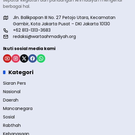
seputar kegiatan dan pandangan Ahmadiyah mengenai
berbagai hal.
Jln. Balikpapan III No. 27 Petojo Utara, Kecamatan
Gambir, Kota Jakarta Pusat – DKI Jakarta 10130
+62 813-1313-3683
redaksi@wartaahmadiyah.org
Ikuti sosial media kami
Kategori
Siaran Pers
Nasional
Daerah
Mancanegara
Sosial
Rabthah
Kebangsaan