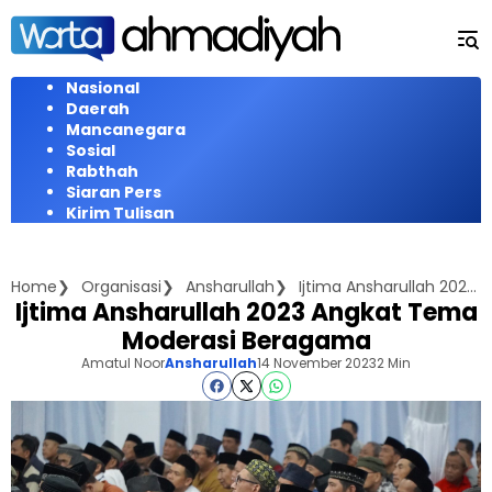
Langsung
ke
konten
Nasional
Daerah
Mancanegara
Sosial
Rabthah
Siaran Pers
Kirim Tulisan
Home
Organisasi
Ansharullah
Ijtima Ansharullah 2023 Angkat Tema Moderasi Beragama
Ijtima Ansharullah 2023 Angkat Tema
Moderasi Beragama
Amatul Noor
Ansharullah
14 November 2023
2 Min