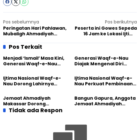
Pos sebelumnya
Pos berikutnya
Peringatan Hari Pahlawan,
Peserta ini Gowes Sepeda
Mubaligh Ahmadiyah
16 Jam ke Lokasi Ijtima
Namorambe Tekankan
Ansharullah, Tempuh 424
Soal Cinta Tanah Air
KM
Pos Terkait
Menjadi ‘Ismail’ Masa Kini,
Generasi Waqf-e-Nau
Generasi Waqf-e-Nau
Diajak Mengenal Diri
Diajak Hidup untuk
Sebelum Mengubah
Pengabdian
Dunia
Ijtima Nasional Waqf-e-
Ijtima Nasional Waqf-e-
Nau Dorong Lahirnya
Nau Perkuat Pembinaan
Generasi Pengkhidmat
Calon Pemimpin Jemaat
yang Militan
Masa Depan
Jemaat Ahmadiyah
Bangun Gapura, Anggota
Makassar Dorong
Jemaat Ahmadiyah
Kesadaran Lingkungan
Tidak ada Respon
Madukara dan Warga
Lewat Edukasi Ekoteologi
Sambut HUT RI ke-81