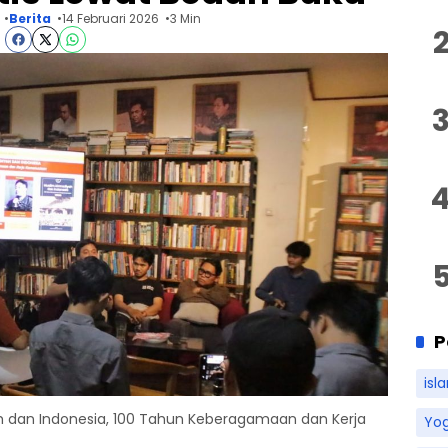
Berita
14 Februari 2026
3 Min
P
isl
h dan Indonesia, 100 Tahun Keberagamaan dan Kerja
Yo