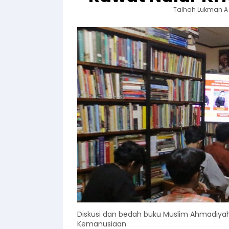
Talhah Lukman A
Diskusi dan bedah buku Muslim Ahmadiya
Kemanusiaan