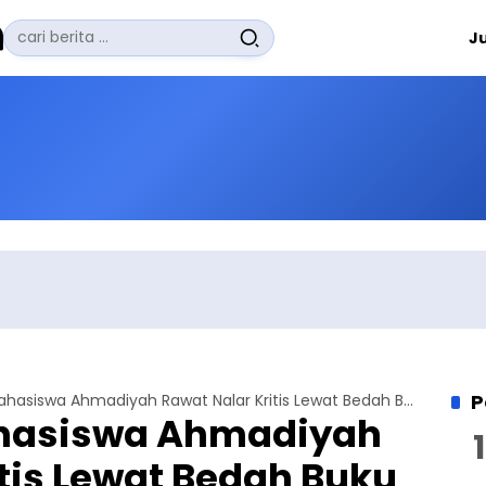
Pencarian
J
untuk:
#
Zuhairi Misrawi
#
Zoom
#
Zero Waste
#
Zaki Firdaus
#
Zafrullah Ahmad Pontoh
No Recent Searches Yet.
P
Himpunan Mahasiswa Ahmadiyah Rawat Nalar Kritis Lewat Bedah Buku
hasiswa Ahmadiyah
tis Lewat Bedah Buku