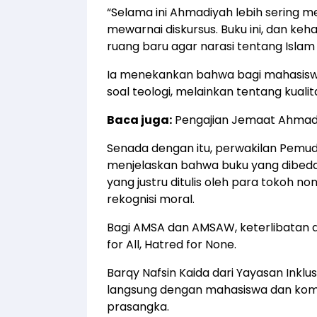
“Selama ini Ahmadiyah lebih sering m
mewarnai diskursus. Buku ini, dan ke
ruang baru agar narasi tentang Islam da
​Ia menekankan bahwa bagi mahasis
soal teologi, melainkan tentang kuali
Baca juga:
Pengajian Jemaat Ahmad
Senada dengan itu, perwakilan Pemu
menjelaskan bahwa buku yang dibeda
yang justru ditulis oleh para tokoh 
rekognisi moral.
​Bagi AMSA dan AMSAW, keterlibatan dal
for All, Hatred for None.
Barqy Nafsin Kaida dari Yayasan Inklu
langsung dengan mahasiswa dan ko
prasangka.