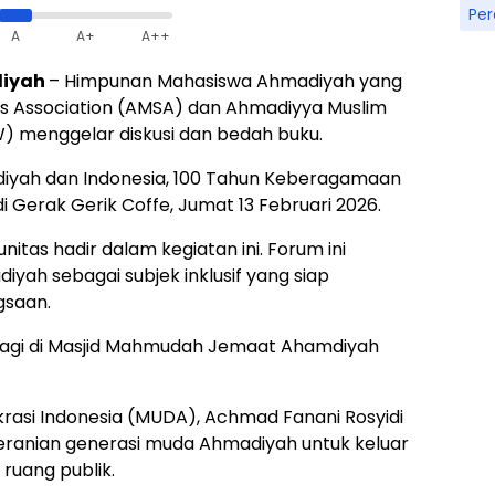
Pe
A
A+
A++
diyah
– Himpunan Mahasiswa Ahmadiyah yang
nts Association (AMSA) dan Ahmadiyya Muslim
 menggelar diskusi dan bedah buku.
diyah dan Indonesia, 100 Tahun Keberagamaan
 Gerak Gerik Coffe, Jumat 13 Februari 2026.
nitas hadir dalam kegiatan ini. Forum ini
ah sebagai subjek inklusif yang siap
gsaan.
agi di Masjid Mahmudah Jemaat Ahamdiyah
rasi Indonesia (MUDA), Achmad Fanani Rosyidi
beranian generasi muda Ahmadiyah untuk keluar
ruang publik.