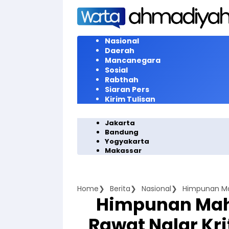
Langsung
ke
konten
Nasional
Daerah
Mancanegara
Sosial
Rabthah
Siaran Pers
Kirim Tulisan
Jakarta
Bandung
Yogyakarta
Makassar
Home
Berita
Nasional
Himpunan Ma
Rawat Nalar Kri