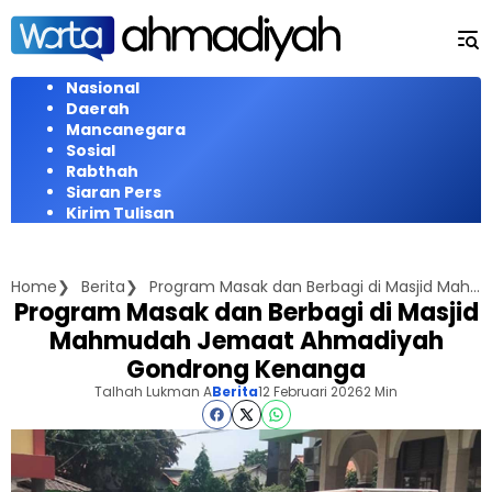
Langsung
ke
konten
Nasional
Daerah
Mancanegara
Sosial
Rabthah
Siaran Pers
Kirim Tulisan
Home
Berita
Program Masak dan Berbagi di Masjid Mahmudah Jemaat Ahmadiyah Gondrong Kenanga
Program Masak dan Berbagi di Masjid
Mahmudah Jemaat Ahmadiyah
Gondrong Kenanga
Talhah Lukman A
Berita
12 Februari 2026
2 Min