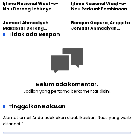
Pengabdian
Dunia
Ijtima Nasional Waqf-e-
Ijtima Nasional Waqf-e-
Nau Dorong Lahirnya
Nau Perkuat Pembinaan
Generasi Pengkhidmat
Calon Pemimpin Jemaat
yang Militan
Masa Depan
Jemaat Ahmadiyah
Bangun Gapura, Anggota
Makassar Dorong
Jemaat Ahmadiyah
Kesadaran Lingkungan
Tidak ada Respon
Madukara dan Warga
Lewat Edukasi Ekoteologi
Sambut HUT RI ke-81
Belum ada komentar.
Jadilah yang pertama berkomentar disini.
Tinggalkan Balasan
Alamat email Anda tidak akan dipublikasikan.
Ruas yang wajib
ditandai
*