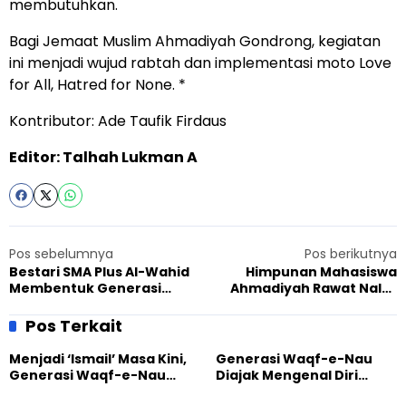
membutuhkan.
Bagi Jemaat Muslim Ahmadiyah Gondrong, kegiatan
ini menjadi wujud rabtah dan implementasi moto Love
for All, Hatred for None. *
Kontributor: Ade Taufik Firdaus
Editor: Talhah Lukman A
Pos sebelumnya
Pos berikutnya
Bestari SMA Plus Al-Wahid
Himpunan Mahasiswa
Membentuk Generasi
Ahmadiyah Rawat Nalar
Ahmadi yang Furqon dan
Kritis Lewat Bedah Buku
Brilian
Pos Terkait
Menjadi ‘Ismail’ Masa Kini,
Generasi Waqf-e-Nau
Generasi Waqf-e-Nau
Diajak Mengenal Diri
Diajak Hidup untuk
Sebelum Mengubah