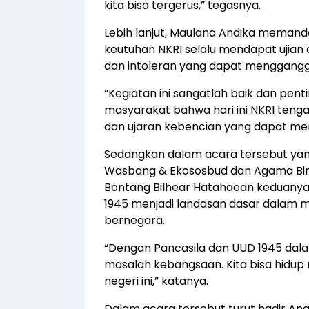
kita bisa tergerus,” tegasnya.
Lebih lanjut, Maulana Andika memand
keutuhan NKRI selalu mendapat ujian 
dan intoleran yang dapat mengganggu 
“Kegiatan ini sangatlah baik dan pe
masyarakat bahwa hari ini NKRI tenga
dan ujaran kebencian yang dapat men
Sedangkan dalam acara tersebut yan
Wasbang & Ekososbud dan Agama Bina 
Bontang Bilhear Hatahaean keduanya
1945 menjadi landasan dasar dalam
bernegara.
“Dengan Pancasila dan UUD 1945 dalam
masalah kebangsaan. Kita bisa hidu
negeri ini,” katanya.
Dalam acara tersebut turut hadir Ang