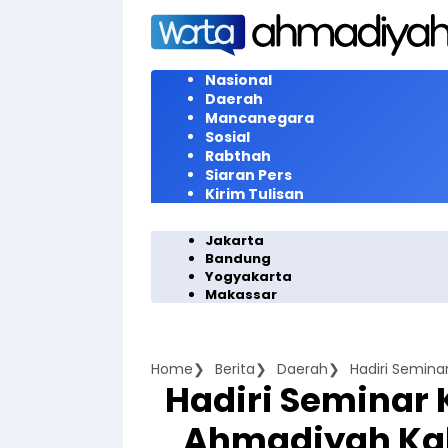
Langsung
ke
konten
Nasional
Daerah
Mancanegara
Sosial
Rabthah
Siaran Pers
Kirim Tulisan
Jakarta
Bandung
Yogyakarta
Makassar
Home
Berita
Daerah
Hadiri Seminar
Ahmadiyah Kalt