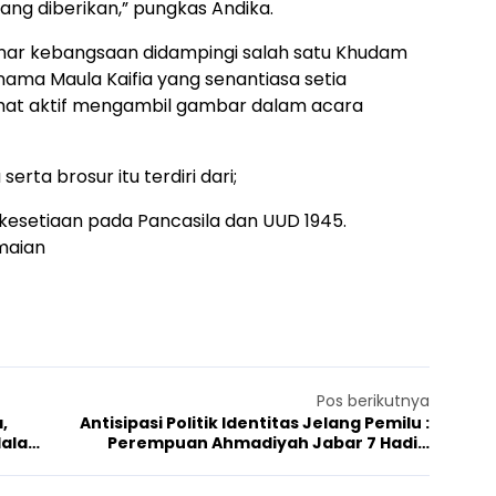
ang diberikan,” pungkas Andika.
nar kebangsaan didampingi salah satu Khudam
ma Maula Kaifia yang senantiasa setia
ihat aktif mengambil gambar dalam acara
erta brosur itu terdiri dari;
kesetiaan pada Pancasila dan UUD 1945.
amaian
Pos berikutnya
,
Antisipasi Politik Identitas Jelang Pemilu :
dalah
Perempuan Ahmadiyah Jabar 7 Hadiri
Dialog Lintas Iman