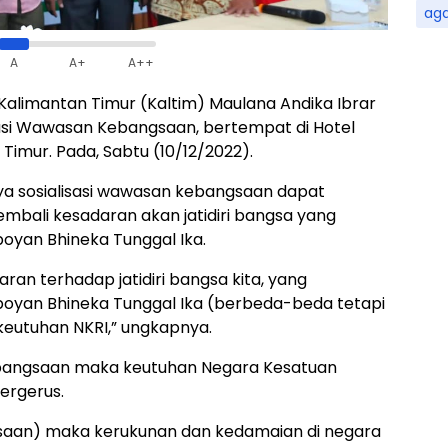
ag
A
A+
A++
alimantan Timur (Kaltim) Maulana Andika Ibrar
isasi Wawasan Kebangsaan, bertempat di Hotel
Timur. Pada, Sabtu (10/12/2022).
ya sosialisasi wawasan kebangsaan dapat
bali kesadaran akan jatidiri bangsa yang
oyan Bhineka Tunggal Ika.
an terhadap jatidiri bangsa kita, yang
oyan Bhineka Tunggal Ika (berbeda-beda tetapi
 keutuhan NKRI,” ungkapnya.
angsaan maka keutuhan Negara Kesatuan
tergerus.
saan) maka kerukunan dan kedamaian di negara