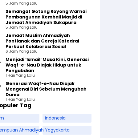
5 Jam Yang Lalu
Semangat Gotong Royong Warnai
Pembangunan Kembali Masjid di
Jemaat Ahmadiyah Sukapura
5 Jam Yang Lalu
Jemaat Muslim Ahmadiyah
Pontianak dan Gereja Katedral
Perkuat Kolaborasi Sosial
6 Jam Yang Lalu
Menjadi ‘Ismail’ Masa Kini, Generasi
Waqf-e-Nau Diajak Hidup untuk
Pengabdian
1 Hari Yang Lalu
Generasi Waqf-e-Nau Diajak
Mengenal Diri Sebelum Mengubah
Dunia
1 Hari Yang Lalu
opuler Tag
am
Indonesia
rempuan Ahmadiyah
Yogyakarta