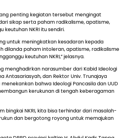
ang penting kegiatan tersebut mengingat
dari sikap serta paham radikalisme, apatisme,
keutuhan NKRI itu sendiri.
nting untuk meningkatkan kesadaran kepada
h dilanda paham intoleran, apatisme, radikalisme
gganggu keutuhan NKRI,” jelasnya.
g menghadirkan narasumber dari Kabid Ideologi
Antasariasyah, dan Rektor Univ. Trunajaya
 menekankan bahwa Ideologi Pancasila dan UUD
 membangun kerukunan di tengah keberagaman
 bingkai NKRI, kita bisa terhindar dari masalah-
p rukun dan bergotong royong untuk memajukan
gota DPRD provinsi kaltim H. Abdul Kadir Tappa