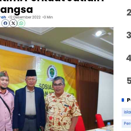
Bangsa
rah
12 Desember 2022
3 Min
P
isl
Pe