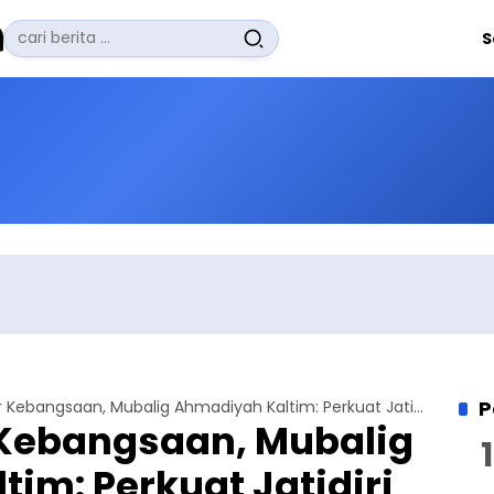
Pencarian
S
untuk:
#
Zuhairi Misrawi
#
Zoom
#
Zero Waste
#
Zaki Firdaus
#
Zafrullah Ahmad Pontoh
No Recent Searches Yet.
P
Hadiri Seminar Kebangsaan, Mubalig Ahmadiyah Kaltim: Perkuat Jatidiri Bangsa
 Kebangsaan, Mubalig
im: Perkuat Jatidiri