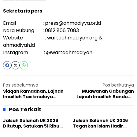
Sekretaris pers
Email :
press@ahmadiyya.or.id
Nara Hubung : 0812 806 7083
Website : wartaahmadiyah.org &
ahmadiyah.id
Instagram : @wartaahmadiyah
Pos sebelumnya
Pos berikutnya
Sidqah Ramadhan, Lajnah
Muawanah Gabungan
Imaillah Tasikmalaya
Lajnah Imaillah Bandung
Salurkan 103 Paket untuk
Raya Usung Tema Go Green
Warga Sekitar
Pos Terkait
Jalsah Salanah UK 2026
Jalsah Salanah UK 2026
Ditutup, Satukan 51 Ribu
Tegaskan Islam Hadir
Peserta dari 117 Negara
Melalui Ketakwaan,