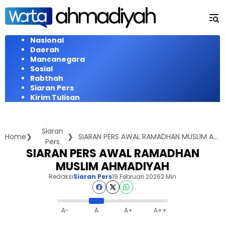
Langsung
ke
konten
Nasional
Daerah
Mancanegara
Sosial
Rabthah
Siaran Pers
Kirim Tulisan
Siaran
Home
SIARAN PERS AWAL RAMADHAN MUSLIM AHMADIYAH
Pers
SIARAN PERS AWAL RAMADHAN
MUSLIM AHMADIYAH
Redaksi
Siaran Pers
19 Februari 2026
2 Min
A-
A
A+
A++