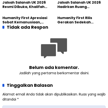
Perdamaian, dan
Jalsah Salanah UK 2026
Jalsah Salanah UK 2026
Pengabdian
Resmi Dibuka, Khalifah
Hadirkan Ruang
Muslim Ahmadiyah
Persaudaraan Global,
Wujudkan Iman dalam
Tokoh Indonesia Turut
Humanity First Apresiasi
Humanity First Rilis
Perubahan Nyata
Ambil Bagian
Sobat Kemanusiaan,
Gerakan Sedekah
Sedekah yang
Tidak ada Respon
Kemanusiaan Berkat,
Menghadirkan Harapan
Hadirkan Harapan Melalui
bagi Sesama
Setiap Kebaikan
Belum ada komentar.
Jadilah yang pertama berkomentar disini.
Tinggalkan Balasan
Alamat email Anda tidak akan dipublikasikan.
Ruas yang wajib
ditandai
*