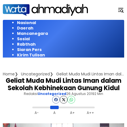
Langsung
ke
konten
Nasional
Daerah
Mancanegara
Sosial
Rabthah
Siaran Pers
Kirim Tulisan
Home
Uncategorized
Geliat Muda Mudi Lintas Iman dalam Sekolah Kebhinekaan Gunung Kidul
Geliat Muda Mudi Lintas Iman dalam
Sekolah Kebhinekaan Gunung Kidul
Redaksi
Uncategorized
26 Agustus 2019
2 Min
A-
A
A+
A++