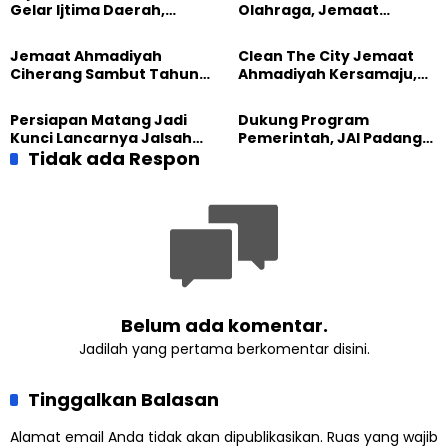
Olahraga Daerah
Gelar Ijtima Daerah,
Olahraga, Jemaat
Wujudkan Generasi yang
Ahmadiyah Makassar
Tangguh
Meriahkan Event Lari
Jemaat Ahmadiyah
Clean The City Jemaat
Ciherang Sambut Tahun
Ahmadiyah Kersamaju,
2026 dengan Ibadah dan
Aksi Positif Bagi
Aksi Kebersihan
Lingkungan
Persiapan Matang Jadi
Dukung Program
Kunci Lancarnya Jalsah
Pemerintah, JAI Padang
Salanah 2025 di Bandung
Tidak ada Respon
Gelar Pesantren
Ramadhan 1444 H
Belum ada komentar.
Jadilah yang pertama berkomentar disini.
Tinggalkan Balasan
Alamat email Anda tidak akan dipublikasikan.
Ruas yang wajib