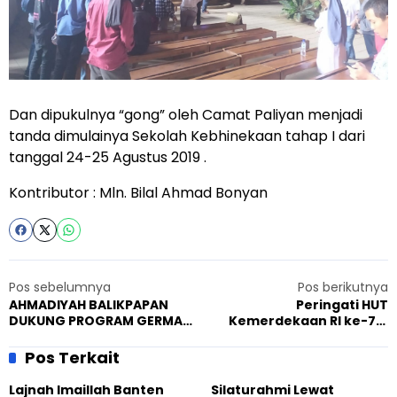
Dan dipukulnya “gong” oleh Camat Paliyan menjadi
tanda dimulainya Sekolah Kebhinekaan tahap I dari
tanggal 24-25 Agustus 2019 .
Kontributor : Mln. Bilal Ahmad Bonyan
Pos sebelumnya
Pos berikutnya
AHMADIYAH BALIKPAPAN
Peringati HUT
DUKUNG PROGRAM GERMAS
Kemerdekaan RI ke-74,
BERSAMA WALIKOTA
Muslim Ahmadiyah Jatim
Bagian Barat
Pos Terkait
Selenggarakan Wisata
Tarbiyat dan Pekan
Lajnah Imaillah Banten
Silaturahmi Lewat