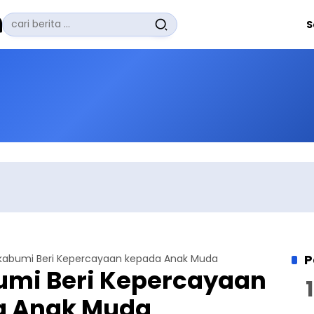
Pencarian
S
untuk:
#
Zuhairi Misrawi
#
Zoom
#
Zero Waste
#
Zaki Firdaus
#
Zafrullah Ahmad Pontoh
No Recent Searches Yet.
P
kabumi Beri Kepercayaan kepada Anak Muda
umi Beri Kepercayaan
a Anak Muda