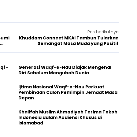
Pos berikutnya
bumi
Khuddam Connect MKAI Tambun Tularkan
Semangat Masa Muda yang Positif
aqf-
Generasi Waqf-e-Nau Diajak Mengenal
Diri Sebelum Mengubah Dunia
Ijtima Nasional Waqf-e-Nau Perkuat
Pembinaan Calon Pemimpin Jemaat Masa
Depan
Khalifah Muslim Ahmadiyah Terima Tokoh
Indonesia dalam Audiensi Khusus di
Islamabad