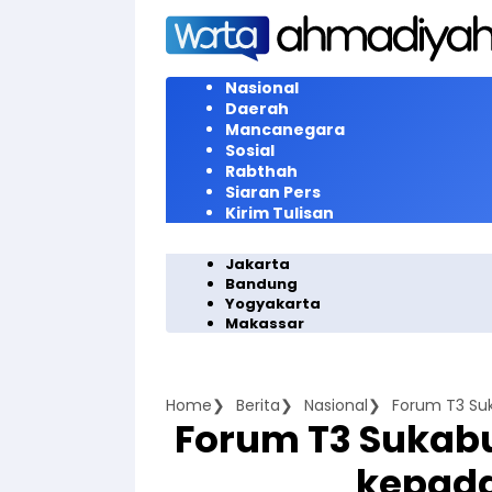
Langsung
ke
konten
Nasional
Daerah
Mancanegara
Sosial
Rabthah
Siaran Pers
Kirim Tulisan
Jakarta
Bandung
Yogyakarta
Makassar
Home
Berita
Nasional
Forum T3 Su
Forum T3 Sukab
kepad