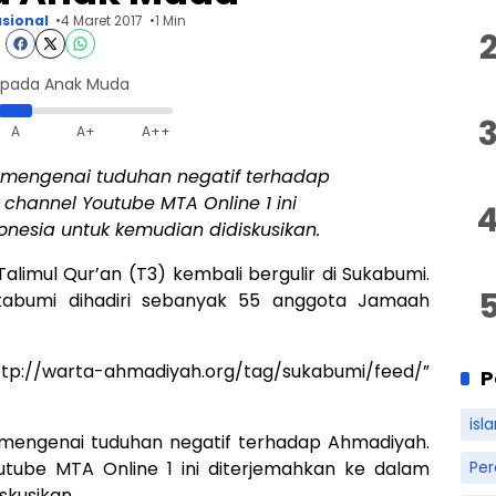
sional
4 Maret 2017
1 Min
epada Anak Muda
A
A+
A++
at mengenai tuduhan negatif terhadap
channel Youtube MTA Online 1 ini
nesia untuk kemudian didiskusikan.
Talimul Qur’an (T3) kembali bergulir di Sukabumi.
Sukabumi dihadiri sebanyak 55 anggota Jamaah
p://warta-ahmadiyah.org/tag/sukabumi/feed/”
P
isl
t mengenai tuduhan negatif terhadap Ahmadiyah.
utube MTA Online 1 ini diterjemahkan ke dalam
Pe
skusikan.