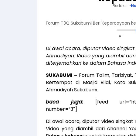
Redaksi
Na
Forum T3Q Sukabumi Beri Kepercayaan k
A-
Di awal acara, diputar video singk
Ahmadiyah. Video yang diambil dari 
diterjemahkan ke dalam Bahasa Indo
SUKABUMI –
Forum Talim, Tarbiyat, 
Bertempat di Masjid Bilal, Kota 
Ahmadiyah Sukabumi.
baca juga:
[feed url=”htt
number=”3″]
Di awal acara, diputar video singka
Video yang diambil dari channel Yo
Bahasa Indonesia untuk kemudian didi