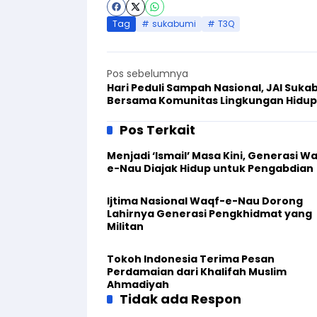
Tag
sukabumi
T3Q
Pos sebelumnya
Hari Peduli Sampah Nasional, JAI Suka
Bersama Komunitas Lingkungan Hidup
Rawat Alun-Alun
Pos Terkait
Menjadi ‘Ismail’ Masa Kini, Generasi W
e-Nau Diajak Hidup untuk Pengabdian
Ijtima Nasional Waqf-e-Nau Dorong
Lahirnya Generasi Pengkhidmat yang
Militan
Tokoh Indonesia Terima Pesan
Perdamaian dari Khalifah Muslim
Ahmadiyah
Tidak ada Respon