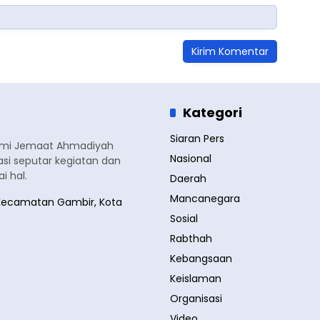
Kategori
Siaran Pers
smi Jemaat Ahmadiyah
Nasional
si seputar kegiatan dan
 hal.
Daerah
Mancanegara
a, Kecamatan Gambir, Kota
Sosial
Rabthah
Kebangsaan
Keislaman
Organisasi
Video