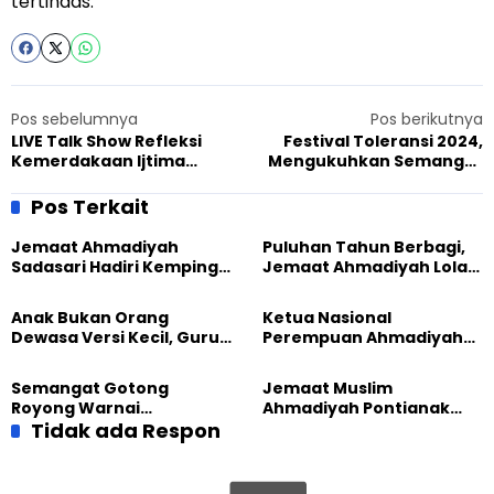
tertindas.
Pos sebelumnya
Pos berikutnya
LIVE Talk Show Refleksi
Festival Toleransi 2024,
Kemerdakaan Ijtima
Mengukuhkan Semangat
Ansharullah Ahmadiyah
Bhinneka Menjelang
Indonesia 2024
Kunjungan Paus Fransiskus
Pos Terkait
Jemaat Ahmadiyah
Puluhan Tahun Berbagi,
Sadasari Hadiri Kemping
Jemaat Ahmadiyah Lolak
Pemuda Lintas Agama di
Kembali Salurkan
Majalengka
Sembako kepada Warga
Anak Bukan Orang
Ketua Nasional
Dewasa Versi Kecil, Guru
Perempuan Ahmadiyah
Besar UT Kenalkan Model
Indonesia Raih Gelar Guru
Pendidikan BERLIAN
Besar Universitas
Semangat Gotong
Jemaat Muslim
Terbuka
Royong Warnai
Ahmadiyah Pontianak
Pembangunan Kembali
Tidak ada Respon
dan Gereja Katedral
Masjid di Jemaat
Perkuat Kolaborasi Sosial
Ahmadiyah Sukapura