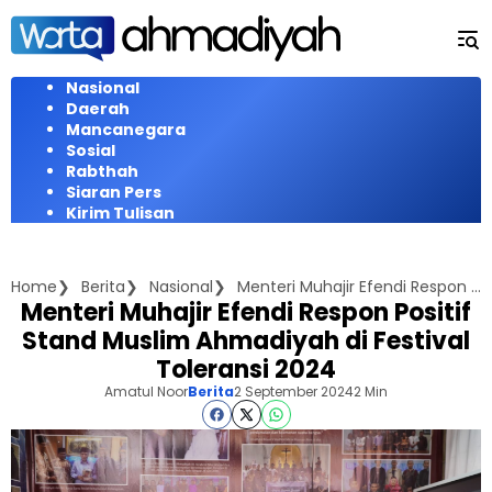
Langsung
ke
konten
Nasional
Daerah
Mancanegara
Sosial
Rabthah
Siaran Pers
Kirim Tulisan
Home
Berita
Nasional
Menteri Muhajir Efendi Respon Positif Stand Muslim Ahmadiyah di Festival Toleransi 2024
Menteri Muhajir Efendi Respon Positif
Stand Muslim Ahmadiyah di Festival
Toleransi 2024
Amatul Noor
Berita
2 September 2024
2 Min