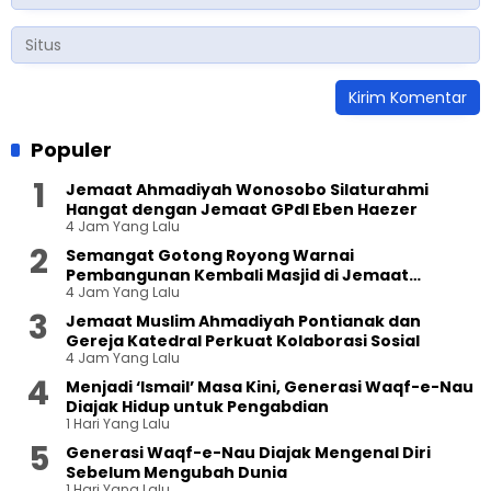
Populer
Jemaat Ahmadiyah Wonosobo Silaturahmi
Hangat dengan Jemaat GPdI Eben Haezer
4 Jam Yang Lalu
Semangat Gotong Royong Warnai
Pembangunan Kembali Masjid di Jemaat
4 Jam Yang Lalu
Ahmadiyah Sukapura
Jemaat Muslim Ahmadiyah Pontianak dan
Gereja Katedral Perkuat Kolaborasi Sosial
4 Jam Yang Lalu
Menjadi ‘Ismail’ Masa Kini, Generasi Waqf-e-Nau
Diajak Hidup untuk Pengabdian
1 Hari Yang Lalu
Generasi Waqf-e-Nau Diajak Mengenal Diri
Sebelum Mengubah Dunia
1 Hari Yang Lalu