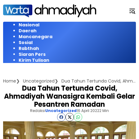
Langsung
ke
konten
Nasional
Daerah
Mancanegara
Sosial
Rabthah
Siaran Pers
Kirim Tulisan
Home
Uncategorized
Dua Tahun Tertunda Covid, Ahmadiyah Wanasigra Kembali Gelar Pesantren Ramadan
Dua Tahun Tertunda Covid,
Ahmadiyah Wanasigra Kembali Gelar
Pesantren Ramadan
Redaksi
Uncategorized
16 April 2022
2 Min