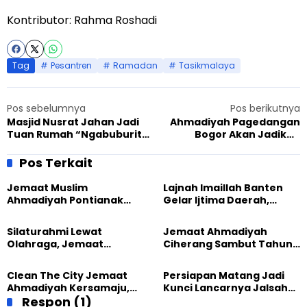
Kontributor: Rahma Roshadi
Tag
Pesantren
Ramadan
Tasikmalaya
Pos sebelumnya
Pos berikutnya
Masjid Nusrat Jahan Jadi
Ahmadiyah Pagedangan
Tuan Rumah “Ngabuburit
Bogor Akan Jadikan
Kebangsaan” FKUB Jawa
Berbagi Dengan Anak
Tengah
Yatim Sebagai Kegiatan
Pos Terkait
Tahunan
Jemaat Muslim
Lajnah Imaillah Banten
Ahmadiyah Pontianak
Gelar Ijtima Daerah,
dan Gereja Katedral
Wujudkan Generasi yang
Perkuat Kolaborasi Sosial
Tangguh
Silaturahmi Lewat
Jemaat Ahmadiyah
Olahraga, Jemaat
Ciherang Sambut Tahun
Ahmadiyah Makassar
2026 dengan Ibadah dan
Meriahkan Event Lari
Aksi Kebersihan
Clean The City Jemaat
Persiapan Matang Jadi
Ahmadiyah Kersamaju,
Kunci Lancarnya Jalsah
Aksi Positif Bagi
Respon (1)
Salanah 2025 di Bandung