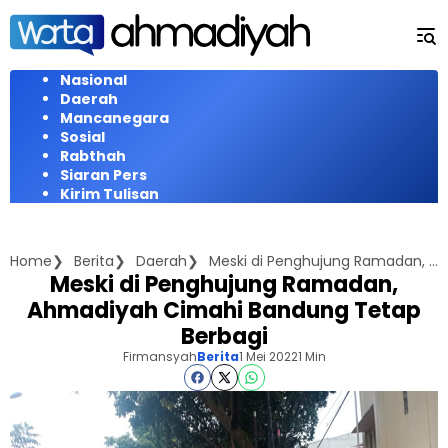
Langsung
ke
konten
Nasional
Daerah
Mancanegara
Sosial
Rabthah
Siaran Pers
Kirim Tulisan
Home
Berita
Daerah
Meski di Penghujung Ramadan, Ahmadiyah Cimahi Bandung Tetap Berbagi
Meski di Penghujung Ramadan,
Ahmadiyah Cimahi Bandung Tetap
Berbagi
Firmansyah
Berita
1 Mei 2022
1 Min