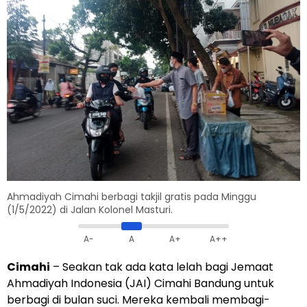
Ahmadiyah Cimahi berbagi takjil gratis pada Minggu
(1/5/2022) di Jalan Kolonel Masturi.
A-
A
A+
A++
Cimahi
– Seakan tak ada kata lelah bagi Jemaat
Ahmadiyah Indonesia (JAI) Cimahi Bandung untuk
berbagi di bulan suci. Mereka kembali membagi-