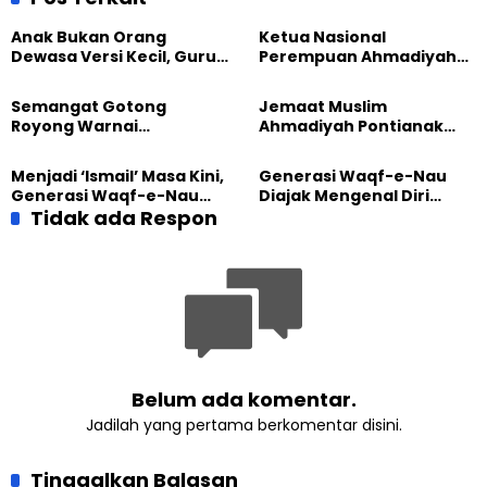
Anak Bukan Orang
Ketua Nasional
Dewasa Versi Kecil, Guru
Perempuan Ahmadiyah
Besar UT Kenalkan Model
Indonesia Raih Gelar Guru
Pendidikan BERLIAN
Besar Universitas
Semangat Gotong
Jemaat Muslim
Terbuka
Royong Warnai
Ahmadiyah Pontianak
Pembangunan Kembali
dan Gereja Katedral
Masjid di Jemaat
Perkuat Kolaborasi Sosial
Menjadi ‘Ismail’ Masa Kini,
Generasi Waqf-e-Nau
Ahmadiyah Sukapura
Generasi Waqf-e-Nau
Diajak Mengenal Diri
Diajak Hidup untuk
Tidak ada Respon
Sebelum Mengubah
Pengabdian
Dunia
Belum ada komentar.
Jadilah yang pertama berkomentar disini.
Tinggalkan Balasan