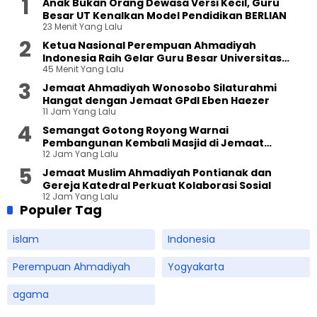
Anak Bukan Orang Dewasa Versi Kecil, Guru
Besar UT Kenalkan Model Pendidikan BERLIAN
23 Menit Yang Lalu
Ketua Nasional Perempuan Ahmadiyah
Indonesia Raih Gelar Guru Besar Universitas
45 Menit Yang Lalu
Terbuka
Jemaat Ahmadiyah Wonosobo Silaturahmi
Hangat dengan Jemaat GPdI Eben Haezer
11 Jam Yang Lalu
Semangat Gotong Royong Warnai
Pembangunan Kembali Masjid di Jemaat
12 Jam Yang Lalu
Ahmadiyah Sukapura
Jemaat Muslim Ahmadiyah Pontianak dan
Gereja Katedral Perkuat Kolaborasi Sosial
12 Jam Yang Lalu
Populer Tag
islam
Indonesia
Perempuan Ahmadiyah
Yogyakarta
agama